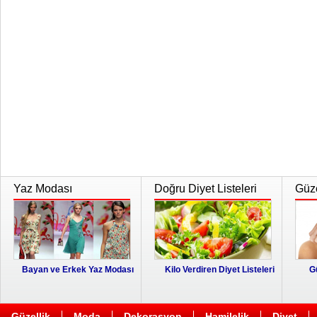
Yaz Modası
Doğru Diyet Listeleri
Güze
Bayan ve Erkek Yaz Modası
Kilo Verdiren Diyet Listeleri
G
Güzellik
Moda
Dekorasyon
Hamilelik
Diyet