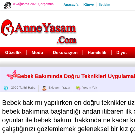
05 Ağustos 2026 Çarşamba
Anasayfa
Künye
İletişim
Güzellik
Moda
Dekorasyon
Hamilelik
Diyet
Bebek Bakımında Doğru Teknikleri Uygulama
2026 Tarihli Haber
Ekleyen : Yazar
Yorum Yok
Bebek bakımı yapılırken en doğru teknikler ü
bebek bakımına başlandığı andan itibaren ilk 
oyunlar ile bebek bakımı hakkında ne kadar ke
çalıştığınızı gözlemlemek geleneksel bir kız ç