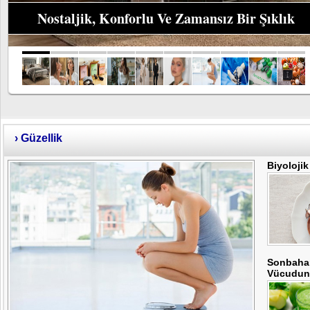
Yaşlanma Karşıtı Bakımda Retinolün Yeni ve
Hassas Alternatifi
›
Güzellik
Biyolojik
Sonbahar
Vücudunu