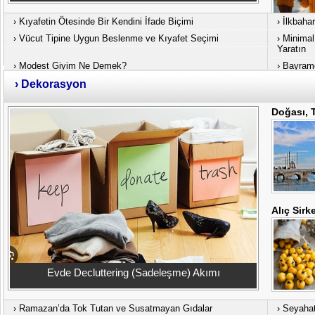
›
Kıyafetin Ötesinde Bir Kendini İfade Biçimi
›
İlkbaha
›
Vücut Tipine Uygun Beslenme ve Kıyafet Seçimi
›
Minimal 
Yaratın
›
Modest Giyim Ne Demek?
›
Bayramd
›
Dekorasyon
Doğası, T
Alıç Sirk
Evde Decluttering (Sadeleşme) Akımı
›
Ramazan’da Tok Tutan ve Susatmayan Gıdalar
›
Seyahat