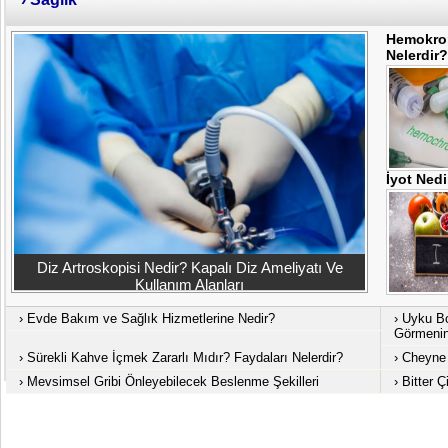
Hemokrom
Nelerdir?
İyot Ned
Diz Artroskopisi Nedir? Kapalı Diz Ameliyatı Ve
Kullanım Alanları
›
Evde Bakım ve Sağlık Hizmetlerine Nedir?
›
Uyku Bo
Görmenin
›
Sürekli Kahve İçmek Zararlı Mıdır? Faydaları Nelerdir?
›
Cheyne
›
Mevsimsel Gribi Önleyebilecek Beslenme Şekilleri
›
Bitter Ç