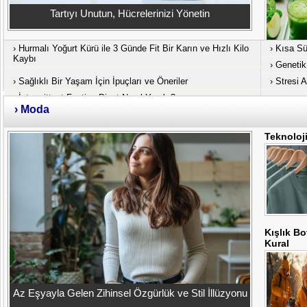
Tartıyı Unutun, Hücrelerinizi Yönetin
›
Hurmalı Yoğurt Kürü ile 3 Günde Fit Bir Karın ve Hızlı Kilo
›
Kısa S
Kaybı
›
Genetik
›
Sağlıklı Bir Yaşam İçin İpuçları ve Öneriler
›
Stresi A
›
İntermittent Fasting Diyet Nasıl Yapılır?
›
Moda
Teknoloji
Kışlık Bo
Kural
Az Eşyayla Gelen Zihinsel Özgürlük ve Stil İllüzyonu