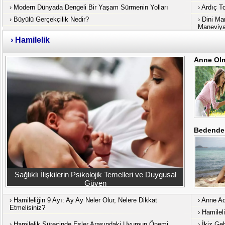
›
Modern Dünyada Dengeli Bir Yaşam Sürmenin Yolları
›
Ardıç 
›
Büyülü Gerçekçilik Nedir?
›
Dini Ma
Maneviya
›
Hamilelik
Anne Olm
Bedende 
Sağlıklı İlişkilerin Psikolojik Temelleri ve Duygusal
Güven
›
Hamileliğin 9 Ayı: Ay Ay Neler Olur, Nelere Dikkat
›
Anne Ad
Etmelisiniz?
›
Hamileli
›
Hamilelik Sürecinde Eşler Arasındaki Uyumun Önemi
›
İkiz Ge