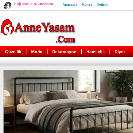
08 Ağustos 2026 Cumartesi
Anasayfa
Künye
İletişim
Güzellik
Moda
Dekorasyon
Hamilelik
Diyet