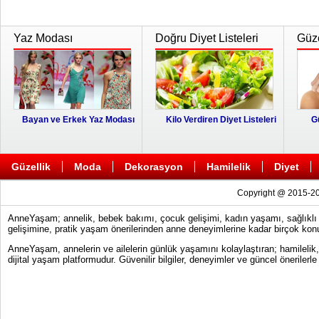
Yaz Modası
Doğru Diyet Listeleri
Güze
Bayan ve Erkek Yaz Modası
Kilo Verdiren Diyet Listeleri
G
Güzellik
Moda
Dekorasyon
Hamilelik
Diyet
Copyright @ 2015-20
AnneYaşam; annelik, bebek bakımı, çocuk gelişimi, kadın yaşamı, sağlıklı y
gelişimine, pratik yaşam önerilerinden anne deneyimlerine kadar birçok konu
AnneYaşam, annelerin ve ailelerin günlük yaşamını kolaylaştıran; hamilelik
dijital yaşam platformudur. Güvenilir bilgiler, deneyimler ve güncel önerile