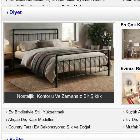
›
Hamilelikte Korse Kullanmak Doğru Mu?
›
Diyet
En Çok K
Evinizi R
Nostaljik, Konforlu Ve Zamansız Bir Şıklık
›
Ev Bitkileriyle Stili Yükseltmek
›
Küçük Am
›
Ahşap Dış Kapı Modelleri
›
Ev Dış 
›
Country Tarzı Ev Dekorasyonu: Şık ve Doğal
›
Mutfak 
›
Sağlık