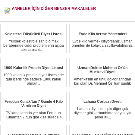
ANNELER İÇİN DİĞER BENZER MAKALELER
Kolesterol Düşürücü Diyet Listesi
Evde Kilo Verme Yöntemleri
Yüksek kolestrole sahip olmak
Evde kilo vermek istiyorsanız, uzman
beraberinde ciddi problemlerin açığa
önerileri ile kolayca zayıflayabilirsiniz.
çıkmasına da ...
...
1900 Kalorilik Protein Diyet Listesi
Uzman Doktor Mehmet Öz'ün
Mucizevi Diyeti
1900 kalorilik protein diyeti listesinde
gün içerisinde sadece 1900 kalori
Amerika'nın en ünlü doktorlarından
alman...
biri olan Dr. Mehmet Öz, tüm sağlık
sorunları...
Ferudun Kunak’tan 7 Günde 4 Kilo
Lahana Çorbası Diyeti
Verdiren Diyet
Lahana diyeti de tıpkı diğer şok
TV kanallarında yer alan Ferudun
diyetler gibi karbonhidratlar yoluyla
Kunak'tan 7 gün gibi kısa sürede 4
şeker alı...
kilo verdird...