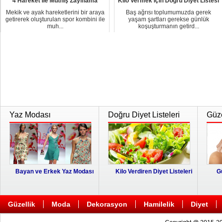
4 Hareket İle Müthiş Zayıflama
Kilo Vermek için Doğru Diyet Listesi
Mekik ve ayak hareketlerini bir araya
Baş ağrısı toplumumuzda gerek
getirerek oluşturulan spor kombini ile
yaşam şartları gerekse günlük
muh...
koşuşturmanın getird...
Yaz Modası
Doğru Diyet Listeleri
Güze
Bayan ve Erkek Yaz Modası
Kilo Verdiren Diyet Listeleri
G
Güzellik
Moda
Dekorasyon
Hamilelik
Diyet