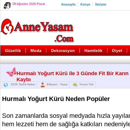
09 Ağustos 2026 Pazar
Anasayfa
Künye
İletişim
Güzellik
Moda
Dekorasyon
Hamilelik
Diyet
Hurmalı Yoğurt Kürü ile 3 Günde Fit Bir Karın 
Kaybı
2026 Tarihli Haber
Ekleyen : Yazar
Yorum Yok
Hurmalı Yoğurt Kürü Neden Popüler
Son zamanlarda sosyal medyada hızla yayılan
hem lezzeti hem de sağlığa katkıları nedeniyle