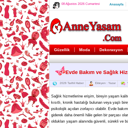
08 Ağustos 2026 Cumartesi
Anasayfa
Güzellik
Moda
Dekorasyon
Evde Bakım ve Sağlık Hiz
2026 Tarihli Haber
Ekleyen : Yazar
Y
Sağlık hizmetlerine erişim, bireyin yaşam kalit
kısıtlı, kronik hastalığı bulunan veya yaşlı bi
psikolojik açıdan zorlayıcı olabilir. Evde bak
giderek daha önemli hâle gelen bir parçası ola
oldukları yaşam alanında güvenli, sürekli ve b