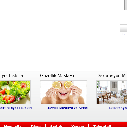
Bu
yet Listeleri
Güzellik Maskesi
Dekorasyon Mo
diren Diyet Listeleri
Güzellik Maskesi ve Sırları
Dekorasyon
Hamilelik
Diyet
Sağlık
Yaşam
Teknoloji