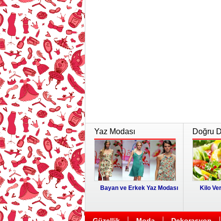
Yaz Modası
Doğru Di
Bayan ve Erkek Yaz Modası
Kilo Ver
Güzellik
Moda
Dekorasyon