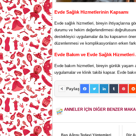
Evde Sağlık Hizmetlerinin Kapsamı
Evde sağlık hizmetleri, bireyin ihtiyaçlarına g
durumu ve hekim değerlendirmesi doğrultusunda
destekleyici uygulamalar da bu kapsamın önemli 
düzenlenmesi ve komplikasyonların erken fark e
Evde Bakım ve Evde Sağlık Hizmetleri 
Evde bakım hizmetleri, bireyin günlük yaşam ak
uygulamalar ve klinik takibi kapsar. Evde bakı
Paylaş
ANNELER İÇİN DİĞER BENZER MAK
Baş Ağrısı Tedavi Yöntemleri
Diz A