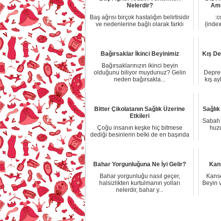
Nelerdir?
Ame
Baş ağrısı birçok hastalığın belirtisidir
:c
ve nedenlerine bağlı olarak farklı
{index
şek...
Bağırsaklar İkinci Beyinimiz
Kış De
Bağırsaklarınızın ikinci beyin
olduğunu biliyor muydunuz? Gelin
Depres
neden bağırsakla...
kış ay
Bitter Çikolatanın Sağlık Üzerine
Sağlık
Etkileri
Sabah 
Çoğu insanın keşke hiç bitmese
huzu
dediği besinlerin belki de en başında
gelen, her ...
Bahar Yorgunluğuna Ne İyi Gelir?
Kans
Bahar yorgunluğu nasıl geçer,
Kanse
halsizlikten kurtulmanın yolları
Beyin v
nelerdir, bahar y...