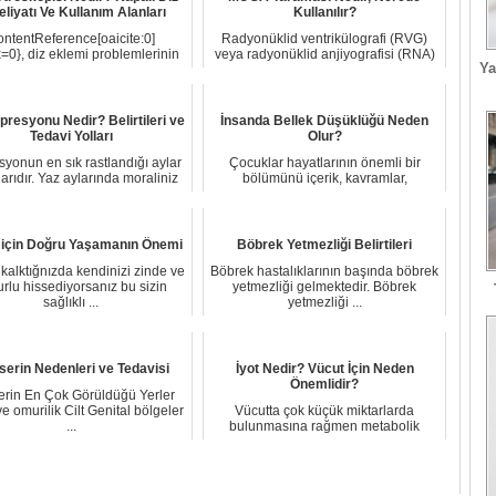
liyatı Ve Kullanım Alanları
Kullanılır?
ontentReference[oaicite:0]
Radyonüklid ventrikülografi (RVG)
=0}, diz eklemi problemlerinin
veya radyonüklid anjiyografisi (RNA)
Ya
tanı ve tedavis...
olarak da...
presyonu Nedir? Belirtileri ve
İnsanda Bellek Düşüklüğü Neden
Tedavi Yolları
Olur?
yonun en sık rastlandığı aylar
Çocuklar hayatlarının önemli bir
larıdır. Yaz aylarında moraliniz
bölümünü içerik, kavramlar,
bozu...
prosedürler ve bece...
 için Doğru Yaşamanın Önemi
Böbrek Yetmezliği Belirtileri
kalktığnızda kendinizi zinde ve
Böbrek hastalıklarının başında böbrek
rlu hissediyorsanız bu sizin
yetmezliği gelmektedir. Böbrek
sağlıklı ...
yetmezliği ...
erin Nedenleri ve Tedavisi
İyot Nedir? Vücut İçin Neden
Önemlidir?
rin En Çok Görüldüğü Yerler
e omurilik Cilt Genital bölgeler
Vücutta çok küçük miktarlarda
...
bulunmasına rağmen metabolik
denge açısından kriti...