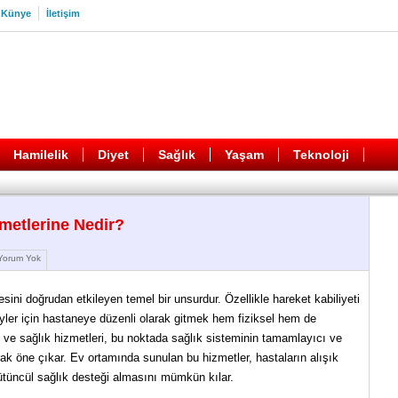
Künye
İletişim
Hamilelik
Diyet
Sağlık
Yaşam
Teknoloji
metlerine Nedir?
orum Yok
esini doğrudan etkileyen temel bir unsurdur. Özellikle hareket kabiliyeti
reyler için hastaneye düzenli olarak gitmek hem fiziksel hem de
ım ve sağlık hizmetleri, bu noktada sağlık sisteminin tamamlayıcı ve
rak öne çıkar. Ev ortamında sunulan bu hizmetler, hastaların alışık
ütüncül sağlık desteği almasını mümkün kılar.