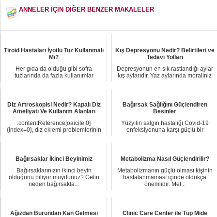
ANNELER İÇİN DİĞER BENZER MAKALELER
Tiroid Hastaları İyotlu Tuz Kullanmalı
Kış Depresyonu Nedir? Belirtileri ve
Mı?
Tedavi Yolları
Her gıda da olduğu gibi sofra
Depresyonun en sık rastlandığı aylar
tuzlarında da fazla kullanımlar
kış aylarıdır. Yaz aylarında moraliniz
sonucunda bir takı...
bozu...
Diz Artroskopisi Nedir? Kapalı Diz
Bağırsak Sağlığını Güçlendiren
Ameliyatı Ve Kullanım Alanları
Besinler
:contentReference[oaicite:0]
Yüzyılın salgın hastalığı Covid-19
{index=0}, diz eklemi problemlerinin
enfeksiyonuna karşı güçlü bir
tanı ve tedavis...
bağışıklık sist...
Bağırsaklar İkinci Beyinimiz
Metabolizma Nasıl Güçlendirilir?
Bağırsaklarınızın ikinci beyin
Metabolizmanın güçlü olması kişinin
olduğunu biliyor muydunuz? Gelin
hastalanmaması içinde oldukça
neden bağırsakla...
önemlidir. Met...
Ağızdan Burundan Kan Gelmesi
Clinic Care Center ile Tüp Mide