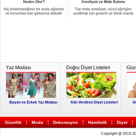
Neden Olur?
Ameliyatı ve Mide Balonu
Hiç beklemediğiniz bir anda ağızdan
Tüp mide ameliyatı, vücut ağırlığını
ve burundan kan geliyorsa dikkatli
azaltmak için güvenli ve klinik olarak
olmalısın...
kanı...
Yaz Modası
Doğru Diyet Listeleri
Güze
Bayan ve Erkek Yaz Modası
Kilo Verdiren Diyet Listeleri
G
Güzellik
Moda
Dekorasyon
Hamilelik
Diyet
Copyright @ 2015-20