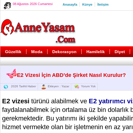
08 Ağustos 2026 Cumartesi
Anasayfa
Künye
İletişim
Güzellik
Moda
Dekorasyon
Hamilelik
Diyet
E2 Vizesi İçin ABD’de Şirket Nasıl Kurulur?
2026 Tarihli Haber
Ekleyen : Yazar
Yorum Yok
E2 vizesi
türünü alabilmek ve
E2 yatırımcı vi
faydalanabilmek için ortalama üz bin dolarlık 
gerekmektedir. Bu yatırımı iki şekilde yapabili
hizmet vermekte olan bir işletmenin en az yarısı