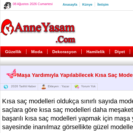
08 Ağustos 2026 Cumartesi
Anasayfa
Künye
İletişim
Güzellik
Moda
Dekorasyon
Hamilelik
Diyet
Maşa Yardımıyla Yapılabilecek Kısa Saç Model
2026 Tarihli Haber
Ekleyen : Yazar
Yorum Yok
Kısa saç modelleri oldukça sınırlı sayıda mod
saçlara göre kısa saç modelleri daha meşaketl
başarılı kısa saç modelleri yapmak için maşa 
sayesinde inanılmaz görsellikte güzel modeller