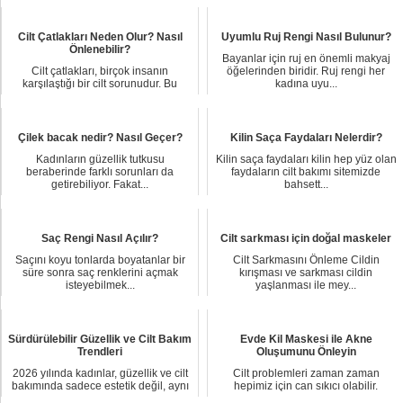
Cilt Çatlakları Neden Olur? Nasıl
Uyumlu Ruj Rengi Nasıl Bulunur?
Önlenebilir?
Bayanlar için ruj en önemli makyaj
Cilt çatlakları, birçok insanın
öğelerinden biridir. Ruj rengi her
karşılaştığı bir cilt sorunudur. Bu
kadına uyu...
çatlaklar, c...
Çilek bacak nedir? Nasıl Geçer?
Kilin Saça Faydaları Nelerdir?
Kadınların güzellik tutkusu
Kilin saça faydaları kilin hep yüz olan
beraberinde farklı sorunları da
faydaların cilt bakımı sitemizde
getirebiliyor. Fakat...
bahsett...
Saç Rengi Nasıl Açılır?
Cilt sarkması için doğal maskeler
Saçını koyu tonlarda boyatanlar bir
Cilt Sarkmasını Önleme Cildin
süre sonra saç renklerini açmak
kırışması ve sarkması cildin
isteyebilmek...
yaşlanması ile mey...
Sürdürülebilir Güzellik ve Cilt Bakım
Evde Kil Maskesi ile Akne
Trendleri
Oluşumunu Önleyin
2026 yılında kadınlar, güzellik ve cilt
Cilt problemleri zaman zaman
bakımında sadece estetik değil, aynı
hepimiz için can sıkıcı olabilir.
zam...
Özellikle sivilce...