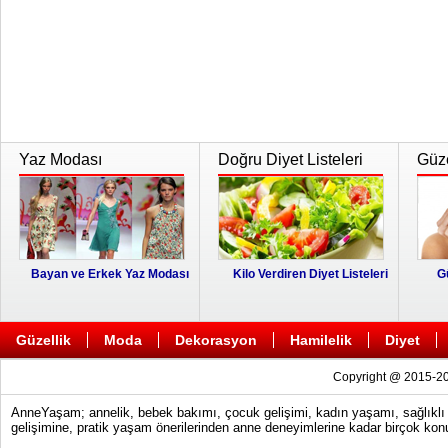
Yaz Modası
Doğru Diyet Listeleri
Güze
Bayan ve Erkek Yaz Modası
Kilo Verdiren Diyet Listeleri
G
Güzellik
Moda
Dekorasyon
Hamilelik
Diyet
Copyright @ 2015-20
AnneYaşam; annelik, bebek bakımı, çocuk gelişimi, kadın yaşamı, sağlıklı y
gelişimine, pratik yaşam önerilerinden anne deneyimlerine kadar birçok konu