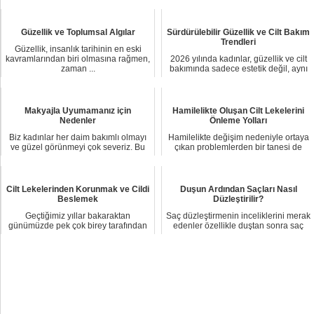
Güzellik ve Toplumsal Algılar
Sürdürülebilir Güzellik ve Cilt Bakım
Trendleri
Güzellik, insanlık tarihinin en eski
kavramlarından biri olmasına rağmen,
2026 yılında kadınlar, güzellik ve cilt
zaman ...
bakımında sadece estetik değil, aynı
zam...
Makyajla Uyumamanız için
Hamilelikte Oluşan Cilt Lekelerini
Nedenler
Önleme Yolları
Biz kadınlar her daim bakımlı olmayı
Hamilelikte değişim nedeniyle ortaya
ve güzel görünmeyi çok severiz. Bu
çıkan problemlerden bir tanesi de
yüzdende...
hiperpigm...
Cilt Lekelerinden Korunmak ve Cildi
Duşun Ardından Saçları Nasıl
Beslemek
Düzleştirilir?
Geçtiğimiz yıllar bakaraktan
Saç düzleştirmenin inceliklerini merak
günümüzde pek çok birey tarafından
edenler özellikle duştan sonra saç
ortak bir proble...
nasıl ...