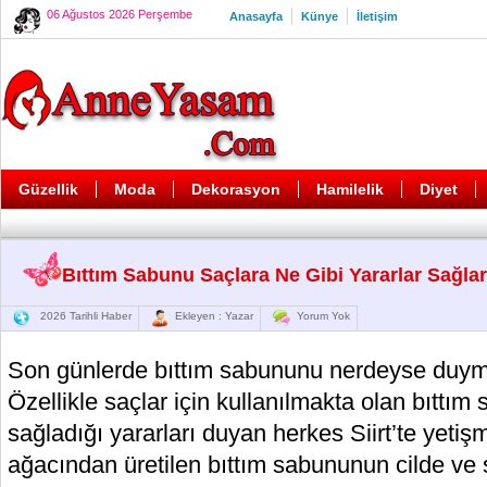
06 Ağustos 2026 Perşembe
Anasayfa
Künye
İletişim
Güzellik
Moda
Dekorasyon
Hamilelik
Diyet
Bıttım Sabunu Saçlara Ne Gibi Yararlar Sağla
2026 Tarihli Haber
Ekleyen : Yazar
Yorum Yok
Son günlerde bıttım sabununu nerdeyse duym
Özellikle saçlar için kullanılmakta olan bıttı
sağladığı yararları duyan herkes Siirt’te yetiş
ağacından üretilen bıttım sabununun cilde ve