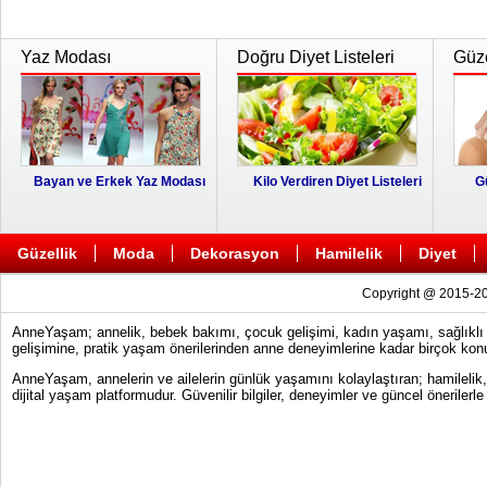
Yaz Modası
Doğru Diyet Listeleri
Güze
Bayan ve Erkek Yaz Modası
Kilo Verdiren Diyet Listeleri
G
Güzellik
Moda
Dekorasyon
Hamilelik
Diyet
Copyright @ 2015-20
AnneYaşam; annelik, bebek bakımı, çocuk gelişimi, kadın yaşamı, sağlıklı y
gelişimine, pratik yaşam önerilerinden anne deneyimlerine kadar birçok konu
AnneYaşam, annelerin ve ailelerin günlük yaşamını kolaylaştıran; hamilelik
dijital yaşam platformudur. Güvenilir bilgiler, deneyimler ve güncel önerile