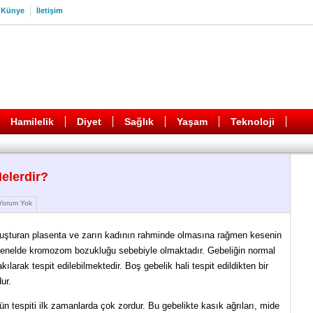
Künye
İletişim
Hamilelik
Diyet
Sağlık
Yaşam
Teknoloji
Nelerdir?
orum Yok
oluşturan plasenta ve zarın kadının rahminde olmasına rağmen kesenin
 genelde kromozom bozukluğu sebebiyle olmaktadır. Gebeliğin normal
larak tespit edilebilmektedir. Boş gebelik hali tespit edildikten bir
ur.
nün tespiti ilk zamanlarda çok zordur. Bu gebelikte kasık ağrıları, mide