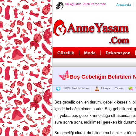
06 Ağustos 2026 Perşembe
Anasayfa
Güzellik
Moda
Dekorasyon
Boş Gebeliğin Belirtileri 
2026 Tarihli Haber
Ekleyen : Yazar
Y
Boş gebelik denilen durum, gebelik kesesini 
içinde bebeğin olmamasıdır. Boş gebelik hali
mi yoksa boş gebelik mi olduğu ultrasondan bakı
süre sonra sona erdirilmesi gereken bir durumd
Su gebeliği olarak da bilinen bu hamilelik türü