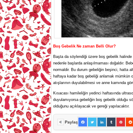
Boş Gebelik Ne zaman Belli Olur?
Başta da söylendiği üzere boş gebelik halinde bel
nedenle başlarda anlaşılmaması doğaldır. Be
normaldir. Bu durum gebeliğin beşinci, hatta a
haftaya kadar boş gebeliği anlamak mümkün olm
atışlarının duyulabilmesi ve anne karnında gör
Kısacası hamileliğin yedinci haftasında ultra
duyulamıyorsa gebeliğin boş gebelik olduğu söy
olduğunu açıklayacak ve gereği yapılacaktır.
Paylaş