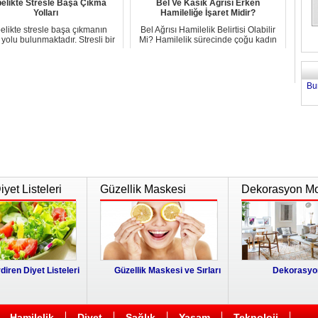
elikte Stresle Başa Çıkma
Bel Ve Kasık Ağrısı Erken
Yolları
Hamileliğe İşaret Midir?
likte stresle başa çıkmanın
Bel Ağrısı Hamilelik Belirtisi Olabilir
 yolu bulunmaktadır. Stresli bir
Mi? Hamilelik sürecinde çoğu kadın
dönemden ...
t...
Bu
yet Listeleri
Güzellik Maskesi
Dekorasyon Mo
diren Diyet Listeleri
Güzellik Maskesi ve Sırları
Dekorasyon
Hamilelik
Diyet
Sağlık
Yaşam
Teknoloji