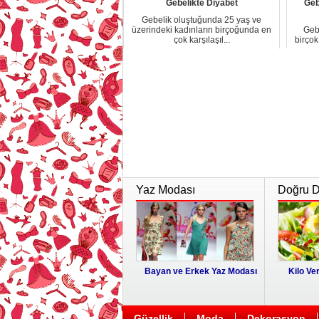
Gebelikte Diyabet
Geb
Gebelik oluştuğunda 25 yaş ve
üzerindeki kadınların birçoğunda en
Gebe
çok karşılaşıl...
birçok
Yaz Modası
Doğru Di
Bayan ve Erkek Yaz Modası
Kilo Ver
Güzellik
Moda
Dekorasyon