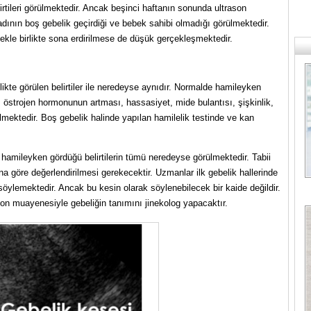
elirtileri görülmektedir. Ancak beşinci haftanın sonunda ultrason
dının boş gebelik geçirdiği ve bebek sahibi olmadığı görülmektedir.
mekle birlikte sona erdirilmese de düşük gerçekleşmektedir.
elikte görülen belirtiler ile neredeyse aynıdır. Normalde hamileyken
, östrojen hormonunun artması, hassasiyet, mide bulantısı, şişkinlik,
rülmektedir. Boş gebelik halinde yapılan hamilelik testinde ve kan
 hamileyken gördüğü belirtilerin tümü neredeyse görülmektedir. Tabii
una göre değerlendirilmesi gerekecektir. Uzmanlar ilk gebelik hallerinde
öylemektedir. Ancak bu kesin olarak söylenebilecek bir kaide değildir.
son muayenesiyle gebeliğin tanımını jinekolog yapacaktır.