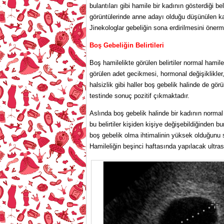
bulantıları gibi hamile bir kadının gösterdiği b
görüntülerinde anne adayı olduğu düşünülen ka
Jinekologlar gebeliğin sona erdirilmesini öner
Boş Gebeliğin Belirtileri
Boş hamilelikte görülen belirtiler normal hamil
görülen adet gecikmesi, hormonal değişiklikler
halsizlik gibi haller boş gebelik halinde de gö
testinde sonuç pozitif çıkmaktadır.
Aslında boş gebelik halinde bir kadının normal
bu belirtiler kişiden kişiye değişebildiğinden b
boş gebelik olma ihtimalinin yüksek olduğunu s
Hamileliğin beşinci haftasında yapılacak ultra