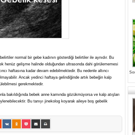
irtiler normal bir gebe kadının gösterdiği belirtiler ile aynıdır. Bu
bek henüz gelişme halinde olduğundan ultrasonda dahi görülememesi
ltıncı haftasına kadar devam edebilmektedir. Bu nedenle altıncı
Son
ayabilir. Ancak yedinci haftaya gelindiğinde artık bebeğin kalp
ülebilmesi gerekmektedir.
sonla bakıldığında bebek anne karnında gözükmüyorsa ve kalp atışları
lenebilecektir. Bu tanıyı jinekolog koyarak aileye boş gebelik