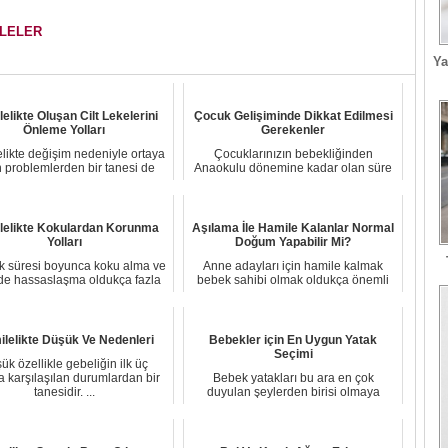
ALELER
Ya
elikte Oluşan Cilt Lekelerini
Çocuk Gelişiminde Dikkat Edilmesi
Önleme Yolları
Gerekenler
likte değişim nedeniyle ortaya
Çocuklarınızın bebekliğinden
n problemlerden bir tanesi de
Anaokulu dönemine kadar olan süre
hiperpigm...
zarfında gelişimi...
lelikte Kokulardan Korunma
Aşılama İle Hamile Kalanlar Normal
Yolları
Doğum Yapabilir Mi?
k süresi boyunca koku alma ve
Anne adayları için hamile kalmak
rde hassaslaşma oldukça fazla
bebek sahibi olmak oldukça önemli
görülmekt...
ve istenilen ...
lelikte Düşük Ve Nedenleri
Bebekler için En Uygun Yatak
Seçimi
ük özellikle gebeliğin ilk üç
a karşılaşılan durumlardan bir
Bebek yatakları bu ara en çok
tanesidir. ...
duyulan şeylerden birisi olmaya
başladı. Peki ama ...