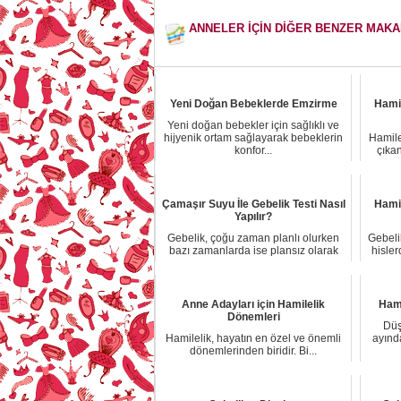
ANNELER İÇİN DİĞER BENZER MAK
Yeni Doğan Bebeklerde Emzirme
Hamil
Yeni doğan bebekler için sağlıklı ve
hijyenik ortam sağlayarak bebeklerin
Hamile
konfor...
çıka
Çamaşır Suyu İle Gebelik Testi Nasıl
Hami
Yapılır?
Gebelik, çoğu zaman planlı olurken
Gebeli
bazı zamanlarda ise plansız olarak
hisle
ortaya çık...
Anne Adayları için Hamilelik
Hami
Dönemleri
Düş
Hamilelik, hayatın en özel ve önemli
ayınd
dönemlerinden biridir. Bi...