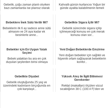
Gebelik, çoğu zaman planlı olurken
Kahvaltı günün kurtarıcısı Yoğun bir
bazı zamanlarda ise plansız olarak
günde ayakta kalabilmenin temeli
ortaya çık...
kahvalt...
Bebeklere İnek Sütü Verilir Mi?
Gebelikte Sigara İçilir Mi?
Bebeklerin ilk 6 ay sadece anne sütü
Gebelik sürecinde sigara içilip
almasını ve 24 aya kadar ek
içilmeyeceği konusu en çok merak
besinlerle anne...
konusu olan sor...
Bebekler için En Uygun Yatak
Yeni Doğan Bebeklerde Emzirme
Seçimi
Yeni doğan bebekler için sağlıklı ve
Bebek yatakları bu ara en çok
hijyenik ortam sağlayarak bebeklerin
duyulan şeylerden birisi olmaya
konfor...
başladı. Peki ama ...
Gebelikte Diyabet
Yüksek Ateş ile İlgili Bilinmesi
Gerekenler
Gebelik oluştuğunda 25 yaş ve
üzerindeki kadınların birçoğunda en
Rektal (makattan) ölçülen vücut
çok karşılaşıl...
sıcaklığının 38 C (100.4 F)’den ve
koltuk altınd...