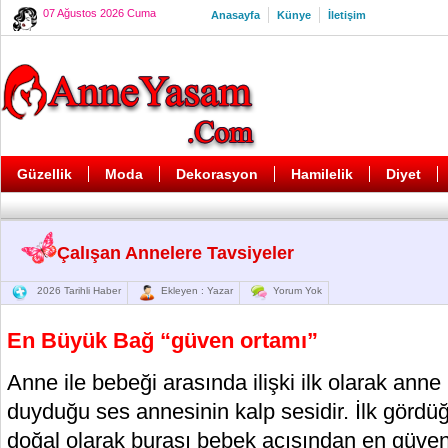
07 Ağustos 2026 Cuma
Anasayfa
Künye
İletişim
Güzellik
Moda
Dekorasyon
Hamilelik
Diyet
Çalışan Annelere Tavsiyeler
2026 Tarihli Haber
Ekleyen : Yazar
Yorum Yok
En Büyük Bağ “güven ortamı”
Anne ile bebeği arasında ilişki ilk olarak anne
duyduğu ses annesinin kalp sesidir. İlk gördüğ
doğal olarak burası bebek açısından en güvenli