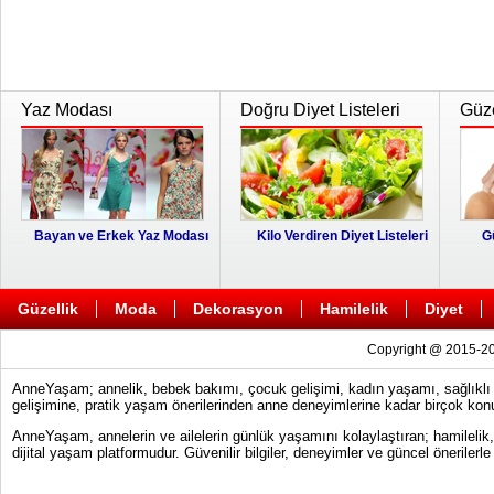
Yaz Modası
Doğru Diyet Listeleri
Güze
Bayan ve Erkek Yaz Modası
Kilo Verdiren Diyet Listeleri
G
Güzellik
Moda
Dekorasyon
Hamilelik
Diyet
Copyright @ 2015-20
AnneYaşam; annelik, bebek bakımı, çocuk gelişimi, kadın yaşamı, sağlıklı y
gelişimine, pratik yaşam önerilerinden anne deneyimlerine kadar birçok konu
AnneYaşam, annelerin ve ailelerin günlük yaşamını kolaylaştıran; hamilelik
dijital yaşam platformudur. Güvenilir bilgiler, deneyimler ve güncel önerile