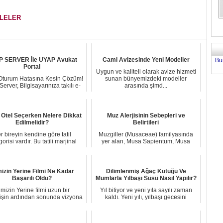
ALELER
 SERVER İle UYAP Avukat
Cami Avizesinde Yeni Modeller
Bu
Portal
Uygun ve kaliteli olarak avize hizmeti
f Oturum Hatasına Kesin Çözüm!
sunan bünyemizdeki modeller
erver, Bilgisayarınıza takılı e-
arasında şimd...
imza...
 Otel Seçerken Nelere Dikkat
Muz Alerjisinin Sebepleri ve
Edilmelidir?
Belirtileri
r bireyin kendine göre tatil
Muzgiller (Musaceae) familyasında
orisi vardır. Bu tatili marjinal
yer alan, Musa Sapientum, Musa
veya muhafa...
acuminata ve Mu...
mizin Yerine Filmi Ne Kadar
Dilimlenmiş Ağaç Kütüğü Ve
Başarılı Oldu?
Mumlarla Yılbaşı Süsü Nasıl Yapılır?
imizin Yerine filmi uzun bir
Yıl bitiyor ve yeni yıla sayılı zaman
işin ardından sonunda vizyona
kaldı. Yeni yılı, yılbaşı gecesini
girerek seyir...
kutlaya...