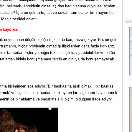
ı beliterek, erkeklerin cinsel açıdan kadınlarınsa duygusal açıdan
n aldatır? İşte en çok tartışılan ve cevabı tam olarak bilinmeyen bu
Mahir Yeşildal anlattı.
korkuyoruz”
lik doyumunun düşük olduğu ilişkilerde karşımıza çıkıyor. Bazen çok
rtışmanın, hiçbir problemin olmadığı ilişkilerden daha fazla korkarız.
ar tartışırlar. Eşler yemeğin tuzu ile ilgili kavga edebilirler ve bütün
raflardan birinin konuşmamayı tercih ettiğini ya da konuşamayacak
atma biçiminden söz ediyor. ‘Bir başkasına âşık olmak’, ‘bir başkası
etmek’ ve ‘eşi ile cinsel açıdan birlikteyken bir başkasını hayal etmek’.
menin de bir aldatma ve sadakatsizlik biçimi olduğunu ifade ediyor.