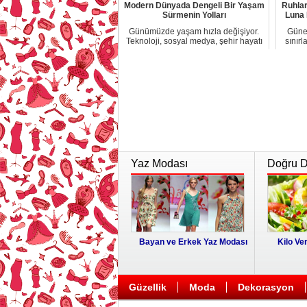
Modern Dünyada Dengeli Bir Yaşam
Ruhlar
Sürmenin Yolları
Luna 
Günümüzde yaşam hızla değişiyor.
Güne
Teknoloji, sosyal medya, şehir hayatı
sınırl
ve iş tem...
Yaz Modası
Doğru Di
Bayan ve Erkek Yaz Modası
Kilo Ver
Güzellik
Moda
Dekorasyon