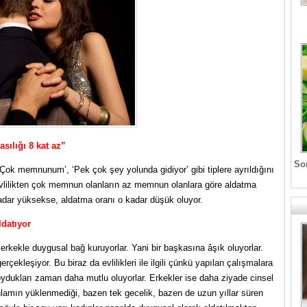
sılığı 8 kat az”
Son
‘Çok memnunum’, ‘Pek çok şey yolunda gidiyor’ gibi tiplere ayrıldığını
Evlilikten çok memnun olanların az memnun olanlara göre aldatma
kadar yüksekse, aldatma oranı o kadar düşük oluyor.
ldatıyor
 erkekle duygusal bağ kuruyorlar. Yani bir başkasına âşık oluyorlar.
çekleşiyor. Bu biraz da evlilikleri ile ilgili çünkü yapılan çalışmalara
doydukları zaman daha mutlu oluyorlar. Erkekler ise daha ziyade cinsel
nlamın yüklenmediği, bazen tek gecelik, bazen de uzun yıllar süren