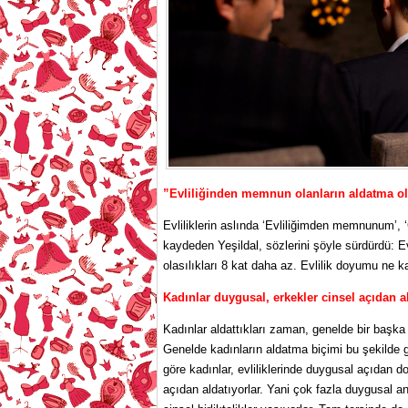
”Evliliğinden memnun olanların aldatma ola
Evliliklerin aslında ‘Evliliğimden memnunum’, 
kaydeden Yeşildal, sözlerini şöyle sürdürdü: 
olasılıkları 8 kat daha az. Evlilik doyumu ne 
Kadınlar duygusal, erkekler cinsel açıdan a
Kadınlar aldattıkları zaman, genelde bir başka
Genelde kadınların aldatma biçimi bu şekilde ger
göre kadınlar, evliliklerinde duygusal açıdan 
açıdan aldatıyorlar. Yani çok fazla duygusal a