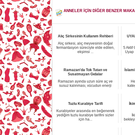
ANNELER İÇİN DİĞER BENZER MAK
Alıç Sirkesinin Kullanım Rehberi
UYAP
Alıç sirkesi, alıç meyvesinin doğal
fermantasyon süreciyle elde edilen,
5 Akti
ekşimsi ...
Uyap S
Ramazan'da Tok Tutan ve
İslami
Susatmayan Gıdalar
Ramazan ayında uzun süre aç ve
He
susuz kalınması, vücudun enerji
kateg
dengesini etkiler...
Tuzlu Kurabiye Tarifi
İki
Kurabiyeler arasında en beğenerek
yediğim tuzlu kurabiye tarifini sizler
İk
için ha...
bekley