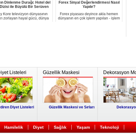
ın Dinlenme Durağı: Hotel del
Forex Sinyal Değerlendirmesi Nasıl
Dizisi ile Büyülü Bir Serüven
Yapılır?
y Kore televizyon dünyasının
Forex piyasası deyince akla hemen
arı zorlayan hayal gücü, dünya
dünyanın en çok işlem yapılan - işlem
genelinde ...
yapılabi...
yet Listeleri
Güzellik Maskesi
Dekorasyon Mo
diren Diyet Listeleri
Güzellik Maskesi ve Sırları
Dekorasyon
Hamilelik
Diyet
Sağlık
Yaşam
Teknoloji