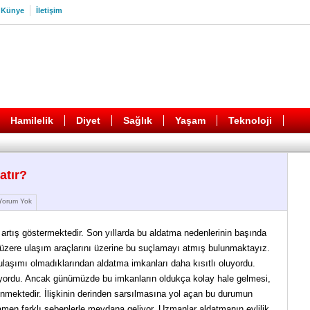
Künye
İletişim
Hamilelik
Diyet
Sağlık
Yaşam
Teknoloji
atır?
orum Yok
tış göstermektedir. Son yıllarda bu aldatma nedenlerinin başında
k üzere ulaşım araçlarını üzerine bu suçlamayı atmış bulunmaktayız.
 ulaşımı olmadıklarından aldatma imkanları daha kısıtlı oluyordu.
yordu. Ancak günümüzde bu imkanların oldukça kolay hale gelmesi,
rünmektedir. İlişkinin derinden sarsılmasına yol açan bu durumun
men farklı sebeplerle meydana geliyor. Uzmanlar aldatmanın evlilik