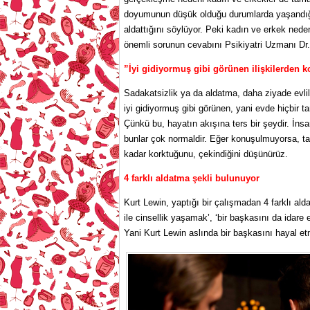
doyumunun düşük olduğu durumlarda yaşandığın
aldattığını söylüyor. Peki kadın ve erkek nede
önemli sorunun cevabını Psikiyatri Uzmanı Dr. 
”İyi gidiyormuş gibi görünen ilişkilerden 
Sadakatsizlik ya da aldatma, daha ziyade evli
iyi gidiyormuş gibi görünen, yani evde hiçbir ta
Çünkü bu, hayatın akışına ters bir şeydir. İnsanl
bunlar çok normaldir. Eğer konuşulmuyorsa, ta
kadar korktuğunu, çekindiğini düşünürüz.
4 farklı aldatma şekli bulunuyor
Kurt Lewin, yaptığı bir çalışmadan 4 farklı ald
ile cinsellik yaşamak’, ‘bir başkasını da idare 
Yani Kurt Lewin aslında bir başkasını hayal et