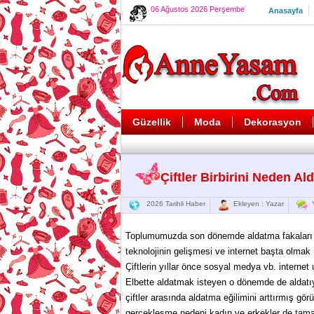
06 Ağustos 2026 Perşembe
Anasayfa
Güzellik
Moda
Dekorasyon
Çiftler Birbirini Neden Ald
2026 Tarihli Haber
Ekleyen : Yazar
Y
Toplumumuzda son dönemde aldatma fakaları ar
teknolojinin gelişmesi ve internet başta olma
Çiftlerin yıllar önce sosyal medya vb. internet
Elbette aldatmak isteyen o dönemde de aldatı
çiftler arasında aldatma eğilimini arttırmış gö
gerçekleşme nedeni kadın ve erkekler de tama