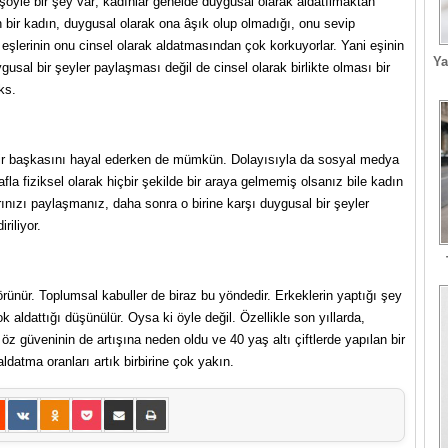
e şöyle bir şey var; kadınlar genelde duygusal olarak aldatılmaktan
en bir kadın, duygusal olarak ona âşık olup olmadığı, onu sevip
 eşlerinin onu cinsel olarak aldatmasından çok korkuyorlar. Yani eşinin
Ya
usal bir şeyler paylaşması değil de cinsel olarak birlikte olması bir
ks.
bir başkasını hayal ederken de mümkün. Dolayısıyla da sosyal medya
fla fiziksel olarak hiçbir şekilde bir araya gelmemiş olsanız bile kadın
arınızı paylaşmanız, daha sonra o birine karşı duygusal bir şeyler
iliyor.
rünür. Toplumsal kabuller de biraz bu yöndedir. Erkeklerin yaptığı şey
k aldattığı düşünülür. Oysa ki öyle değil. Özellikle son yıllarda,
 güveninin de artışına neden oldu ve 40 yaş altı çiftlerde yapılan bir
aldatma oranları artık birbirine çok yakın.