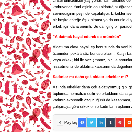
cinsel birliktelikler yaşıyorlar. Tam tersinde d
korkuyorlar. Yani eşinin onu aldattığını öğren
sevmediğinin peşinde koşabiliyor. Erkekler ise
bir başka erkeğe âşık olması ya da onunla duyg
erkek için daha önemli. Bu da ilginç bir parado
”Aldatmak hayal ederek de mümkün”
Aldatılma olayı hayali eş konusunda da yani 
üzerinden pekâlâ söz konusu olabilir. Karşı tara
veya erkek; biri ile yazışmanız, biri ile sorunl
hissetmeniz de aldatma kapsamında değerlendir
Kadınlar mı daha çok aldatır erkekler mi?
Aslında erkekler daha çok aldatıyormuş gibi gö
toplumda normalize edilir ve erkeklerin daha ço
kadının ekonomik özgürlüğünü de kazanması, öz
çalışmaya göre erkekler ile kadınların eşlerini 
Paylaş