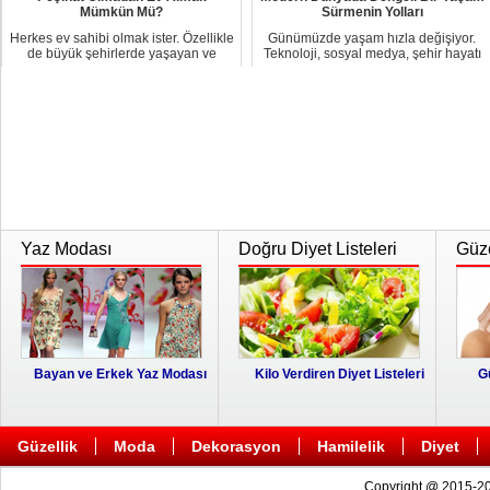
Mümkün Mü?
Sürmenin Yolları
Herkes ev sahibi olmak ister. Özellikle
Günümüzde yaşam hızla değişiyor.
de büyük şehirlerde yaşayan ve
Teknoloji, sosyal medya, şehir hayatı
yüksek tu...
ve iş tem...
Yaz Modası
Doğru Diyet Listeleri
Güze
Bayan ve Erkek Yaz Modası
Kilo Verdiren Diyet Listeleri
G
Güzellik
Moda
Dekorasyon
Hamilelik
Diyet
Copyright @ 2015-20