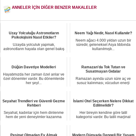
ANNELER İÇİN DİĞER BENZER MAKALELER
Uzay Yolculuğu Astronotların
Neem Yağı Nedir, Nasıl Kullanılır?
Psikolojisini Nasıl Etkiler?
Neem ağacı 4.000 yıldan uzun bir
Uzayda yolculuk yapmak,
süredir, geleneksel Asya tıbbında
astronotların hayata olan genel bakış
kullanılmıştı...
açılarında olumlu ...
Düğün Davetiye Modelleri
Ramazan'da Tok Tutan ve
Susatmayan Gıdalar
Hayatımızda her zaman özel anlar ve
özel dönemler vardır. Bu dönemlerde
Ramazan ayında uzun süre aç ve
her şeyl...
susuz kalınması, vücudun enerji
dengesini etkiler...
Seyahat Trendleri ve Güvenli Gezme
İslami Otel Seçerken Nelere Dikkat
Rehberi
Edilmelidir?
Seyahat, kadınlar için hem dinlenme
Her bireyin kendine göre tatil
hem de yeni deneyimler kazanma
kategorisi vardır. Bu tatili marjinal
fırsatı sunuy...
veya muhafa...
Peşinat Olmadan Ev Almak
Modern Dünyada Dengeli Bir Yaşam