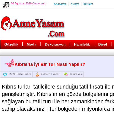
08 Ağustos 2026 Cumartesi
Anasayfa
Künye
İletişim
Güzellik
Moda
Dekorasyon
Hamilelik
Diyet
Kıbrıs’ta İyi Bir Tur Nasıl Yapılır?
2026 Tarihli Haber
Ekleyen : Yazar
Yorum Yok
Kıbrıs turları tatilcilere sunduğu tatil fırsatı il
genişletmiştir. Kıbrıs’ın en gözde bölgelerini
sağlayan bu tatil turu ile her zamankinden farklı
sahip olacaksınız. Her bölgeden milyonlarca in