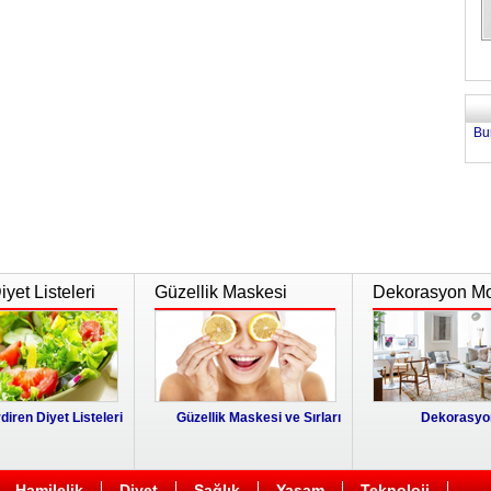
Bu
yet Listeleri
Güzellik Maskesi
Dekorasyon Mo
diren Diyet Listeleri
Güzellik Maskesi ve Sırları
Dekorasyon
Hamilelik
Diyet
Sağlık
Yaşam
Teknoloji