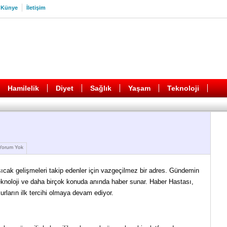
Künye
İletişim
Hamilelik
Diyet
Sağlık
Yaşam
Teknoloji
orum Yok
ıcak gelişmeleri takip edenler için vazgeçilmez bir adres. Gündemin
teknoloji ve daha birçok konuda anında haber sunar. Haber Hastası,
urların ilk tercihi olmaya devam ediyor.