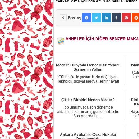
merkezi olma yolunda emin adımlarla ilerliyor.
Paylaş
ANNELER İÇİN DİĞER BENZER MAK
Modern Dünyada Dengeli Bir Yaşam
İsla
Sürmenin Yolları
Çal
Günümüzde yaşam hızla değişiyor.
kaç
Teknoloji, sosyal medya, şehir hayatı
ve iş tem...
Çiftler Birbirini Neden Aldatır?
Dini
Ka
Toplumumuzda son dönemde
aldatma fakaları artış göstermektedir.
Hayra
Son yıllarda bu ...
sağ
Ankara Avukat ile Ceza Hukuku
T
Danışmanlığı