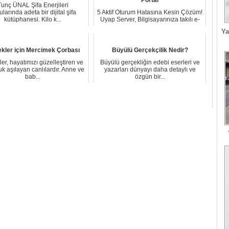
Tunç ÜNAL Şifa Enerjileri
larında adeta bir dijital şifa
5 Aktif Oturum Hatasına Kesin Çözüm!
kütüphanesi. Kilo k...
Uyap Server, Bilgisayarınıza takılı e-
imza...
Ya
kler için Mercimek Çorbası
Büyülü Gerçekçilik Nedir?
er, hayatımızı güzelleştiren ve
Büyülü gerçekliğin edebi eserleri ve
uk aşılayan canlılardır. Anne ve
yazarları dünyayı daha detaylı ve
bab...
özgün bir...