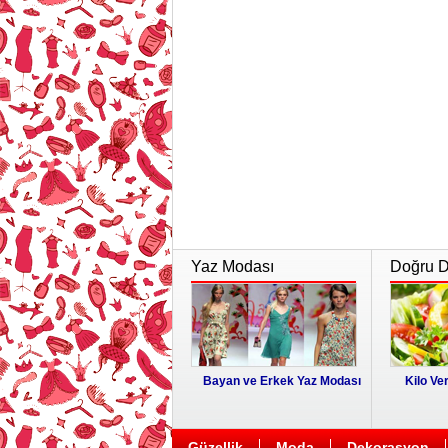
Yaz Modası
Doğru Di
Bayan ve Erkek Yaz Modası
Kilo Ver
Güzellik
Moda
Dekorasyon