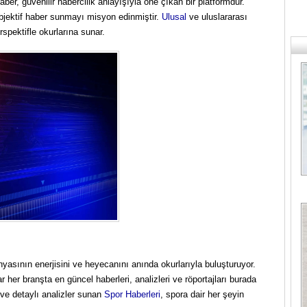
ber, güvenilir habercilik anlayışıyla öne çıkan bir platformdur.
objektif haber sunmayı misyon edinmiştir.
Ulusal
ve uluslararası
rspektifle okurlarına sunar.
asının enerjisini ve heyecanını anında okurlarıyla buluşturuyor.
her branşta en güncel haberleri, analizleri ve röportajları burada
er ve detaylı analizler sunan
Spor Haberleri
, spora dair her şeyin