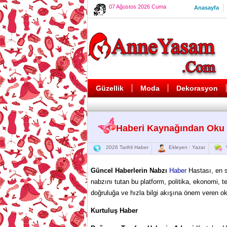
07 Ağustos 2026 Cuma
Anasayfa
Güzellik
Moda
Dekorasyon
Haberi Kaynağından Oku
2026 Tarihli Haber
Ekleyen : Yazar
Y
Güncel Haberlerin Nabzı
Haber
Hastası, en s
nabzını tutan bu platform, politika, ekonomi, 
doğruluğa ve hızla bilgi akışına önem veren ok
Kurtuluş Haber