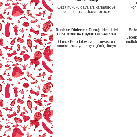
Ceza hukuku davaları, karmaşık ve
konu
ciddi sonuçlar doğurabilecek
süreçlerdir. Anka...
Ruhların Dinlenme Durağı: Hotel del
Bebe
Luna Dizisi ile Büyülü Bir Serüven
Bebekl
Güney Kore televizyon dünyasının
mutlul
sınırları zorlayan hayal gücü, dünya
genelinde ...