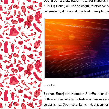
Doğru ve Tarafsız Haberin Adresi
Kurtuluş Ha
Kurtuluş Haber, okurlarına doğru, tarafsız ve 
gelişmeleri yakından takip ederek, geniş bir pe
SporEs
Sporun Enerjisini Hissedin
SporEs, spor düny
Futboldan basketbola, voleyboldan tenise kadar 
bulabilirsiniz. Spor tutkunları için özel içerikl