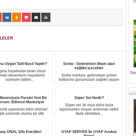
ALELER
ma Uygun Tatil Nasıl Yapılır?
Sorbe : Gelenekten ilham alan
sağlıklı içecekler
ışma hayatından biran olsun
Son
mak isteyenlerin hayallerini
Sorbe markası, geleneksel şerbet
süsleyen tatiller...
kültürünü günümüzün sağlıklı yaşam
anlayışıyla ...
 Maneviyata Paralel Yeni Bir
Süper Set Nedir?
vram: Bilimsel Maneviyat
Süper set, iki veya daha fazla
nlık uyandıran bilim zihinsel
egzersizden oluşan antreman setini
lık üzerinde olumlu bir etki
ifade etmekted...
yapabilir mi?...
unç ÜNAL Şifa Enerjileri
UYAP SERVER İle UYAP Avukat
Portal