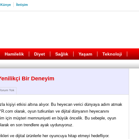
Künye
İletişim
Hamilelik
Diyet
Sağlık
Yaşam
Teknoloji
enilikçi Bir Deneyim
orum Yok
zla kişiyi etkisi altına alıyor. Bu heyecan verici dünyaya adım atmak
LYR.com olarak, oyun tutkunları ve dijital dünyanın heyecanını
zim için müşteri memnuniyeti en büyük öncelik. Bu sebeple, oyun
olarak en son trendlere ayak uyduruyoruz.
ikleri ve dijital ürünlerle her oyuncuya hitap etmeyi hedefliyor.