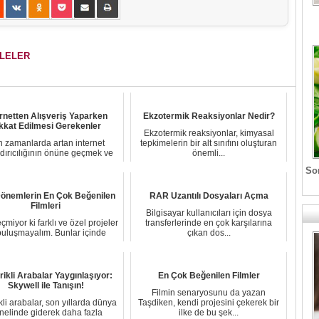
ALELER
ernetten Alışveriş Yaparken
Ekzotermik Reaksiyonlar Nedir?
kkat Edilmesi Gerekenler
Ekzotermik reaksiyonlar, kimyasal
 zamanlarda artan internet
tepkimelerin bir alt sınıfını oluşturan
dırıcılığının önüne geçmek ve
önemli...
daha fazla kişi...
Son
önemlerin En Çok Beğenilen
RAR Uzantılı Dosyaları Açma
Filmleri
Bilgisayar kullanıcıları için dosya
miyor ki farklı ve özel projeler
transferlerinde en çok karşılarına
 buluşmayalım. Bunlar içinde
çıkan dos...
özellikl...
rikli Arabalar Yaygınlaşıyor:
En Çok Beğenilen Filmler
Skywell ile Tanışın!
Filmin senaryosunu da yazan
kli arabalar, son yıllarda dünya
Taşdiken, kendi projesini çekerek bir
nelinde giderek daha fazla
ilke de bu şek...