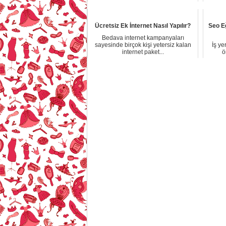
Ücretsiz Ek İnternet Nasıl Yapılır?
Seo Eğ
Bedava internet kampanyaları
sayesinde birçok kişi yetersiz kalan
İş ye
internet paket...
ö