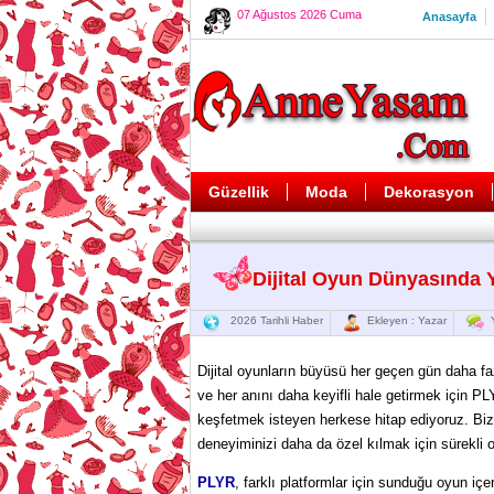
07 Ağustos 2026 Cuma
Anasayfa
Güzellik
Moda
Dekorasyon
Dijital Oyun Dünyasında Y
2026 Tarihli Haber
Ekleyen : Yazar
Y
Dijital oyunların büyüsü her geçen gün daha fa
ve her anını daha keyifli hale getirmek için P
keşfetmek isteyen herkese hitap ediyoruz. Bi
deneyiminizi daha da özel kılmak için sürekli 
PLYR
, farklı platformlar için sunduğu oyun içer