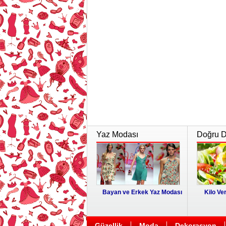
Yaz Modası
Doğru Di
Bayan ve Erkek Yaz Modası
Kilo Ver
Güzellik
Moda
Dekorasyon