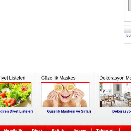
Bu
yet Listeleri
Güzellik Maskesi
Dekorasyon Mo
diren Diyet Listeleri
Güzellik Maskesi ve Sırları
Dekorasyon
Hamilelik
Diyet
Sağlık
Yaşam
Teknoloji