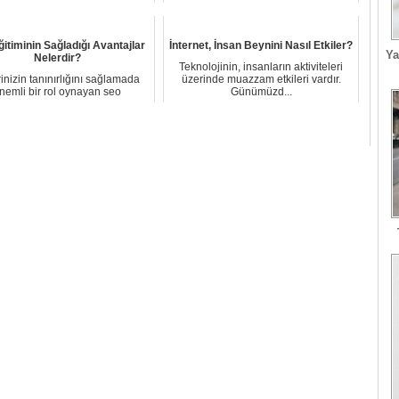
yaygınlaşıy...
itiminin Sağladığı Avantajlar
İnternet, İnsan Beynini Nasıl Etkiler?
Ya
Nelerdir?
Teknolojinin, insanların aktiviteleri
rinizin tanınırlığını sağlamada
üzerinde muazzam etkileri vardır.
nemli bir rol oynayan seo
Günümüzd...
çalışmalarının y...