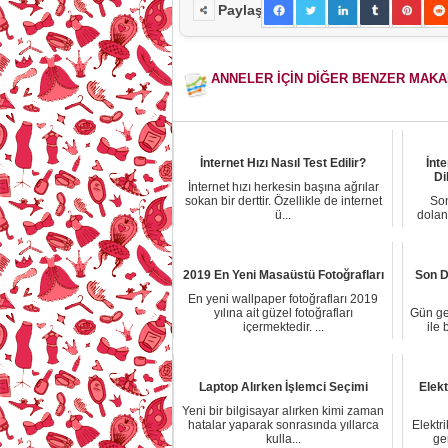
Paylaş
ANNELER İÇİN DİĞER BENZER MAK
İnternet Hızı Nasıl Test Edilir?
İnt
Di
İnternet hızı herkesin başına ağrılar
sokan bir derttir. Özellikle de internet
Son
ü...
dolan
2019 En Yeni Masaüstü Fotoğrafları
Son D
En yeni wallpaper fotoğrafları 2019
yılına ait güzel fotoğrafları
Gün geç
içermektedir. ...
ile
Laptop Alırken İşlemci Seçimi
Elekt
Yeni bir bilgisayar alırken kimi zaman
hatalar yaparak sonrasında yıllarca
Elektri
kulla...
ge