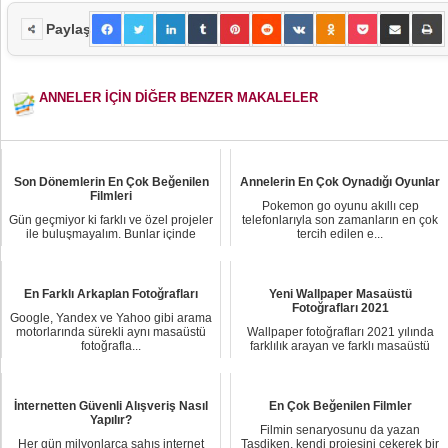
Paylaş
ANNELER İÇİN DİĞER BENZER MAKALELER
Son Dönemlerin En Çok Beğenilen
Annelerin En Çok Oynadığı Oyunlar
Filmleri
Pokemon go oyunu akıllı cep
Gün geçmiyor ki farklı ve özel projeler
telefonlarıyla son zamanların en çok
ile buluşmayalım. Bunlar içinde
tercih edilen e...
özellikl...
En Farklı Arkaplan Fotoğrafları
Yeni Wallpaper Masaüstü
Fotoğrafları 2021
Google, Yandex ve Yahoo gibi arama
motorlarında sürekli aynı masaüstü
Wallpaper fotoğrafları 2021 yılında
fotoğrafla...
farklılık arayan ve farklı masaüstü
arzu ede...
İnternetten Güvenli Alışveriş Nasıl
En Çok Beğenilen Filmler
Yapılır?
Filmin senaryosunu da yazan
Her gün milyonlarca şahıs internet
Taşdiken, kendi projesini çekerek bir