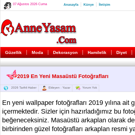
07 Ağustos 2026 Cuma
Anasayfa
Künye
İletişim
Güzellik
Moda
Dekorasyon
Hamilelik
Diyet
2019 En Yeni Masaüstü Fotoğrafları
2026 Tarihli Haber
Ekleyen : Yazar
Yorum Yok
En yeni wallpaper fotoğrafları 2019 yılına ait g
içermektedir. Sizler için hazırladığımız bu fot
beğeneceksiniz. Masaüstü arkaplan olarak değ
birbirinden güzel fotoğrafları arkaplan resmi y