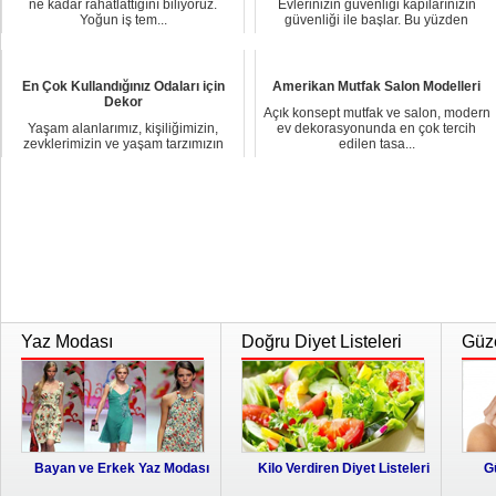
ne kadar rahatlattığını biliyoruz.
Evlerinizin güvenliği kapılarınızın
Yoğun iş tem...
güvenliği ile başlar. Bu yüzden
evlerinizde ...
En Çok Kullandığınız Odaları için
Amerikan Mutfak Salon Modelleri
Dekor
Açık konsept mutfak ve salon, modern
Yaşam alanlarımız, kişiliğimizin,
ev dekorasyonunda en çok tercih
zevklerimizin ve yaşam tarzımızın
edilen tasa...
yansımasıdır...
Yaz Modası
Doğru Diyet Listeleri
Güze
Bayan ve Erkek Yaz Modası
Kilo Verdiren Diyet Listeleri
G