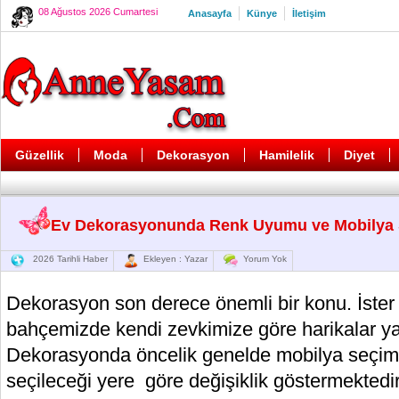
08 Ağustos 2026 Cumartesi
Anasayfa
Künye
İletişim
Güzellik
Moda
Dekorasyon
Hamilelik
Diyet
Ev Dekorasyonunda Renk Uyumu ve Mobilya 
2026 Tarihli Haber
Ekleyen : Yazar
Yorum Yok
Dekorasyon son derece önemli bir konu. İster 
bahçemizde kendi zevkimize göre harikalar yar
Dekorasyonda öncelik genelde mobilya seçimid
seçileceği yere göre değişiklik göstermektedi