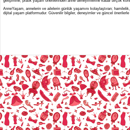
gelişimine, pratik yaşam önerilerinden anne deneyimlerine kadar birçok konu
AnneYaşam, annelerin ve ailelerin günlük yaşamını kolaylaştıran; hamilelik
dijital yaşam platformudur. Güvenilir bilgiler, deneyimler ve güncel önerile