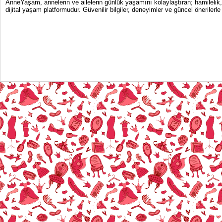
AnneYaşam, annelerin ve ailelerin günlük yaşamını kolaylaştıran; hamilelik
dijital yaşam platformudur. Güvenilir bilgiler, deneyimler ve güncel önerile