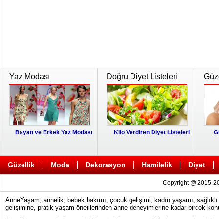
Yaz Modası
Doğru Diyet Listeleri
Güze
Bayan ve Erkek Yaz Modası
Kilo Verdiren Diyet Listeleri
G
Güzellik
Moda
Dekorasyon
Hamilelik
Diyet
Copyright @ 2015-20
AnneYaşam; annelik, bebek bakımı, çocuk gelişimi, kadın yaşamı, sağlıklı y
gelişimine, pratik yaşam önerilerinden anne deneyimlerine kadar birçok konu