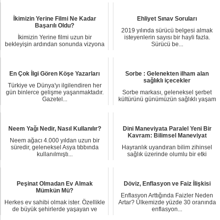
İkimizin Yerine Filmi Ne Kadar
Ehliyet Sınav Soruları
Başarılı Oldu?
2019 yılında sürücü belgesi almak
İkimizin Yerine filmi uzun bir
isteyenlerin sayısı bir hayli fazla.
bekleyişin ardından sonunda vizyona
Sürücü be...
girerek seyir...
En Çok İlgi Gören Köşe Yazarları
Sorbe : Gelenekten ilham alan
sağlıklı içecekler
Türkiye ve Dünya'yı ilgilendiren her
gün binlerce gelişme yaşanmaktadır.
Sorbe markası, geleneksel şerbet
Gazetel...
kültürünü günümüzün sağlıklı yaşam
anlayışıyla ...
Neem Yağı Nedir, Nasıl Kullanılır?
Dini Maneviyata Paralel Yeni Bir
Kavram: Bilimsel Maneviyat
Neem ağacı 4.000 yıldan uzun bir
süredir, geleneksel Asya tıbbında
Hayranlık uyandıran bilim zihinsel
kullanılmıştı...
sağlık üzerinde olumlu bir etki
yapabilir mi?...
Peşinat Olmadan Ev Almak
Döviz, Enflasyon ve Faiz İlişkisi
Mümkün Mü?
Enflasyon Arttığında Faizler Neden
Herkes ev sahibi olmak ister. Özellikle
Artar? Ülkemizde yüzde 30 oranında
de büyük şehirlerde yaşayan ve
enflasyon...
yüksek tu...