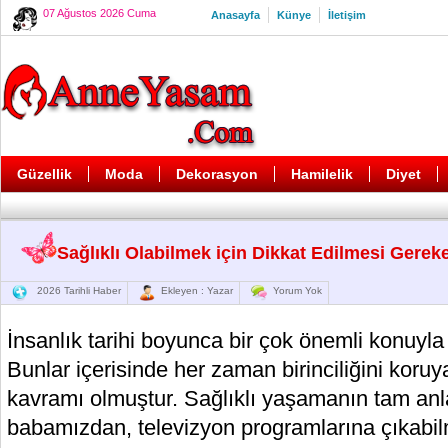
07 Ağustos 2026 Cuma
Anasayfa
Künye
İletişim
Güzellik
Moda
Dekorasyon
Hamilelik
Diyet
Sağlıklı Olabilmek için Dikkat Edilmesi Gerek
2026 Tarihli Haber
Ekleyen : Yazar
Yorum Yok
İnsanlık tarihi boyunca bir çok önemli konuyla 
Bunlar içerisinde her zaman birinciliğini koruy
kavramı olmuştur. Sağlıklı yaşamanın tam an
babamızdan, televizyon programlarına çıkabi