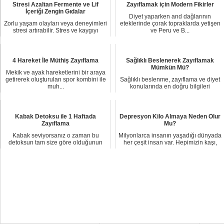
Stresi Azaltan Fermente ve Lif
Zayıflamak için Modern Fikirler
İçeriği Zengin Gıdalar
Diyet yaparken and dağlarının
Zorlu yaşam olayları veya deneyimleri
eteklerinde çorak topraklarda yetişen
stresi artırabilir. Stres ve kaygıyı
ve Peru ve B...
yönet...
4 Hareket İle Müthiş Zayıflama
Sağlıklı Beslenerek Zayıflamak
Mümkün Mü?
Mekik ve ayak hareketlerini bir araya
getirerek oluşturulan spor kombini ile
Sağlıklı beslenme, zayıflama ve diyet
muh...
konularında en doğru bilgileri
sunmayı ama...
Kabak Detoksu ile 1 Haftada
Depresyon Kilo Almaya Neden Olur
Zayıflama
Mu?
Kabak seviyorsanız o zaman bu
Milyonlarca insanın yaşadığı dünyada
detoksun tam size göre olduğunun
her çeşit insan var. Hepimizin kaşı,
altını çizmemiz g...
gözü, ...