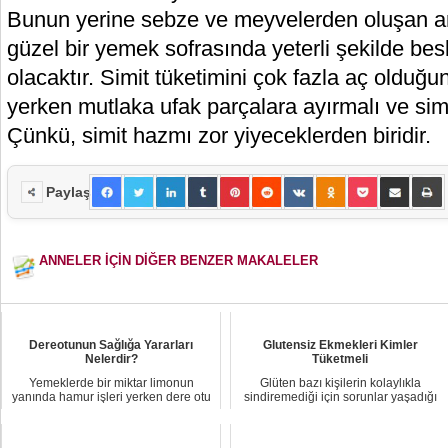
Bunun yerine sebze ve meyvelerden oluşan a
güzel bir yemek sofrasında yeterli şekilde be
olacaktır. Simit tüketimini çok fazla aç oldu
yerken mutlaka ufak parçalara ayırmalı ve simit
Çünkü, simit hazmı zor yiyeceklerden biridir.
Paylaş
ANNELER İÇİN DİĞER BENZER MAKALELER
Dereotunun Sağlığa Yararları
Glutensiz Ekmekleri Kimler
Nelerdir?
Tüketmeli
Yemeklerde bir miktar limonun
Glüten bazı kişilerin kolaylıkla
yanında hamur işleri yerken dere otu
sindiremediği için sorunlar yaşadığı
da tüketmenin...
ve kilo al...