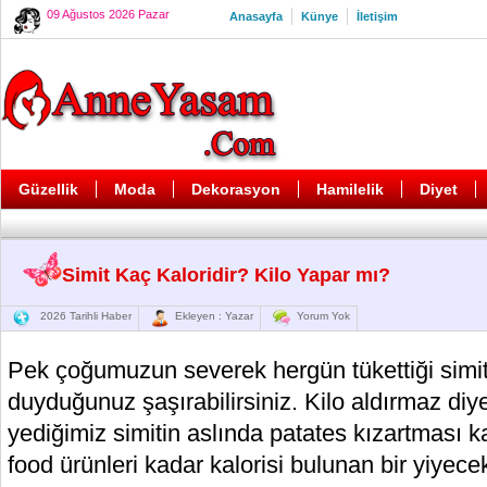
09 Ağustos 2026 Pazar
Anasayfa
Künye
İletişim
Güzellik
Moda
Dekorasyon
Hamilelik
Diyet
Simit Kaç Kaloridir? Kilo Yapar mı?
2026 Tarihli Haber
Ekleyen : Yazar
Yorum Yok
Pek çoğumuzun severek hergün tükettiği simit
duyduğunuz şaşırabilirsiniz. Kilo aldırmaz diy
yediğimiz simitin aslında patates kızartması ka
food ürünleri kadar kalorisi bulunan bir yiyec