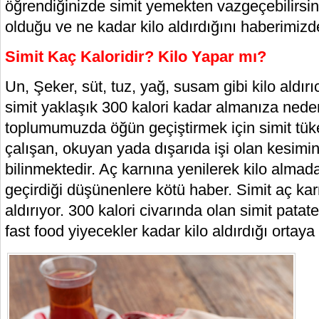
öğrendiğinizde simit yemekten vazgeçebilirsini
olduğu ve ne kadar kilo aldırdığını haberimizde
Simit Kaç Kaloridir? Kilo Yapar mı?
Un, Şeker, süt, tuz, yağ, susam gibi kilo aldır
simit yaklaşık 300 kalori kadar almanıza neden
toplumumuzda öğün geçiştirmek için simit tüket
çalışan, okuyan yada dışarıda işi olan kesimin 
bilinmektedir. Aç karnına yenilerek kilo almada
geçirdiği düşünenlere kötü haber. Simit aç kar
aldırıyor. 300 kalori civarında olan simit patat
fast food yiyecekler kadar kilo aldırdığı ortaya 