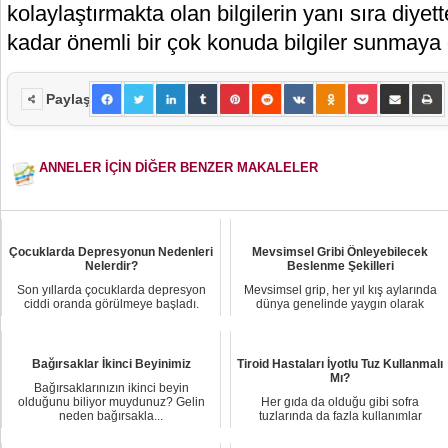
kolaylaştırmakta olan bilgilerin yanı sıra diye
kadar önemli bir çok konuda bilgiler sunmaya
Paylaş
ANNELER İÇİN DİĞER BENZER MAKALELER
Çocuklarda Depresyonun Nedenleri
Mevsimsel Gribi Önleyebilecek
Nelerdir?
Beslenme Şekilleri
Son yıllarda çocuklarda depresyon
Mevsimsel grip, her yıl kış aylarında
ciddi oranda görülmeye başladı.
dünya genelinde yaygın olarak
Depresyonun bi...
görülen bir ...
Bağırsaklar İkinci Beyinimiz
Tiroid Hastaları İyotlu Tuz Kullanmalı
Mı?
Bağırsaklarınızın ikinci beyin
olduğunu biliyor muydunuz? Gelin
Her gıda da olduğu gibi sofra
neden bağırsakla...
tuzlarında da fazla kullanımlar
sonucunda bir takı...