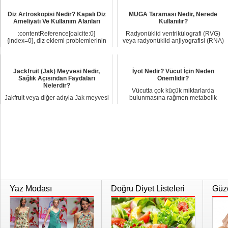
Diz Artroskopisi Nedir? Kapalı Diz
MUGA Taraması Nedir, Nerede
Ameliyatı Ve Kullanım Alanları
Kullanılır?
:contentReference[oaicite:0]
Radyonüklid ventrikülografi (RVG)
{index=0}, diz eklemi problemlerinin
veya radyonüklid anjiyografisi (RNA)
tanı ve tedavis...
olarak da...
Jackfruit (Jak) Meyvesi Nedir,
İyot Nedir? Vücut İçin Neden
Sağlık Açısından Faydaları
Önemlidir?
Nelerdir?
Vücutta çok küçük miktarlarda
Jakfruit veya diğer adıyla Jak meyvesi
bulunmasına rağmen metabolik
( Artocarpus heterophyllus) dünyada
denge açısından kriti...
bilin...
Yaz Modası
Doğru Diyet Listeleri
Güze