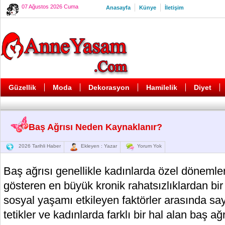
07 Ağustos 2026 Cuma
Anasayfa
Künye
İletişim
Güzellik
Moda
Dekorasyon
Hamilelik
Diyet
Baş Ağrısı Neden Kaynaklanır?
2026 Tarihli Haber
Ekleyen : Yazar
Yorum Yok
Baş ağrısı genellikle kadınlarda özel dönemle
gösteren en büyük kronik rahatsızlıklardan bir 
sosyal yaşamı etkileyen faktörler arasında sayı
tetikler ve kadınlarda farklı bir hal alan baş ağ