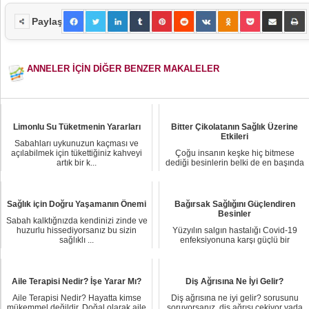
Paylaş
ANNELER İÇİN DİĞER BENZER MAKALELER
Limonlu Su Tüketmenin Yararları
Bitter Çikolatanın Sağlık Üzerine
Etkileri
Sabahları uykunuzun kaçması ve
açılabilmek için tükettiğiniz kahveyi
Çoğu insanın keşke hiç bitmese
artık bir k...
dediği besinlerin belki de en başında
gelen, her ...
Sağlık için Doğru Yaşamanın Önemi
Bağırsak Sağlığını Güçlendiren
Besinler
Sabah kalktığnızda kendinizi zinde ve
huzurlu hissediyorsanız bu sizin
Yüzyılın salgın hastalığı Covid-19
sağlıklı ...
enfeksiyonuna karşı güçlü bir
bağışıklık sist...
Aile Terapisi Nedir? İşe Yarar Mı?
Diş Ağrısına Ne İyi Gelir?
Aile Terapisi Nedir? Hayatta kimse
Diş ağrısına ne iyi gelir? sorusunu
mükemmel değildir. Doğal olarak aile
soruyorsanız, diş ağrısı çekiyor yada