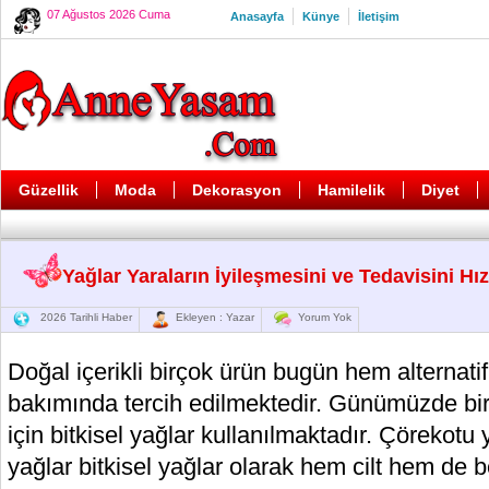
07 Ağustos 2026 Cuma
Anasayfa
Künye
İletişim
Güzellik
Moda
Dekorasyon
Hamilelik
Diyet
Yağlar Yaraların İyileşmesini ve Tedavisini Hız
2026 Tarihli Haber
Ekleyen : Yazar
Yorum Yok
Doğal içerikli birçok ürün bugün hem alternatif
bakımında tercih edilmektedir. Günümüzde birç
için bitkisel yağlar kullanılmaktadır. Çörekotu 
yağlar bitkisel yağlar olarak hem cilt hem de b