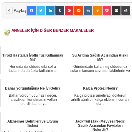
Paylaş
ANNELER İÇİN DİĞER BENZER MAKALELER
Tiroid Hastaları İyotlu Tuz Kullanmalı
Su Arıtma Sağlık Açısından Riskli
Mı?
Mi?
Her gıda da olduğu gibi sofra
Günümüzde kullanmış olduğunuz
tuzlarında da fazla kullanımlar
suların tamamı çevresel faktörlerin ve
sonucunda bir takı...
kişilerden ...
Bahar Yorgunluğuna Ne İyi Gelir?
Kalça Protezi Nedir?
Bahar yorgunluğu nasıl geçer,
Kalça protezi ameliyatı, doktorun
halsizlikten kurtulmanın yolları
artritli ağrılı bir kalça eklemini cerrahi
nelerdir, bahar y...
ola...
Alzheimer Belirtileri ve Lityum
Jackfruit (Jak) Meyvesi Nedir,
İlişkisi
Sağlık Açısından Faydaları
Nelerdir?