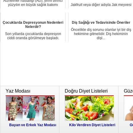
Alzheimer hastalığı (AD), yirmi birinci
yüzyılın en büyük sağlık bakımı
Jakfruit veya diğer adıyla Jak meyvesi
sorunlar...
( Artocarpus heterophyllus) dünyada
bilin...
Çocuklarda Depresyonun Nedenleri
Diş Sağlığı ve Tedavisinde Öneriler
Nelerdir?
Öncelikle diş sorunu olanlar iyi bir diş
Son yıllarda çocuklarda depresyon
hekimine gitmelidir. Diş hekiminin
ciddi oranda görülmeye başladı.
dişl...
Depresyonun bi...
Yaz Modası
Doğru Diyet Listeleri
Güze
Bayan ve Erkek Yaz Modası
Kilo Verdiren Diyet Listeleri
G