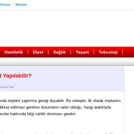
Künye
İletişim
Hamilelik
Diyet
Sağlık
Yaşam
Teknoloji
 Yapılabilir?
orum Yok
cunda implant yaptırma gereği duyabilir. Bu sebeple, ilk olarak implantın
ikkat edilmesi gereken durumların neler olduğu, hangi aralıklarla
onular hakkında bilgi sahibi olunması gerekir.