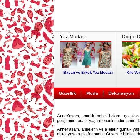
Yaz Modası
Doğru Di
Bayan ve Erkek Yaz Modası
Kilo Ver
Güzellik
Moda
Dekorasyon
AnneYaşam; annelik, bebek bakımı, çocuk geliş
gelişimine, pratik yaşam önerilerinden anne d
AnneYaşam, annelerin ve ailelerin günlük yaşa
dijital yaşam platformudur. Güvenilir bilgiler