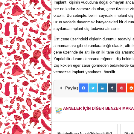
İmplant, kişinin vücuduna doğal olmayan ancak
her ne kadar zararsız da olsa, çene üzerine vid
olabilir. Bu sebeple, belirli sayıdaki implant d
uzun vadede dayanmak isteyecekleri bir durum d
sayılarda implant diş tedavisi alınabilir.
Üst çene üzerindeki dişlerin durumu, tedaviyi 
alınamaması gibi durumlara bağlı olarak; altı il
çene üzerinde de altı ile on iki tane diş arasınd
Yapılabilir durum olmasına rağmen, diş hekiml
Diş kökleri eğer zarar görmeden tedavilerde kull
vermezse implant yapılması önerilir.
Paylaş
ANNELER İÇİN DİĞER BENZER MAK
Metabolizma Nasıl Güçlendirilir?
Diz A