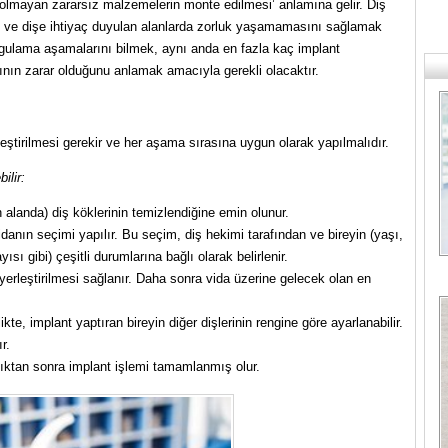
 olmayan zararsız malzemelerin monte edilmesi’ anlamına gelir. Diş
me ve dişe ihtiyaç duyulan alanlarda zorluk yaşamamasını sağlamak
uygulama aşamalarını bilmek, aynı anda en fazla kaç implant
ının zarar olduğunu anlamak amacıyla gerekli olacaktır.
eştirilmesi gerekir ve her aşama sırasına uygun olarak yapılmalıdır.
ilir:
 alanda) diş köklerinin temizlendiğine emin olunur.
idanın seçimi yapılır. Bu seçim, diş hekimi tarafından ve bireyin (yaşı,
sı gibi) çeşitli durumlarına bağlı olarak belirlenir.
erleştirilmesi sağlanır. Daha sonra vida üzerine gelecek olan en
kte, implant yaptıran bireyin diğer dişlerinin rengine göre ayarlanabilir.
r.
dıktan sonra implant işlemi tamamlanmış olur.