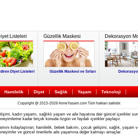
yet Listeleri
Güzellik Maskesi
Dekorasyon Mo
diren Diyet Listeleri
Güzellik Maskesi ve Sırları
Dekorasyon
Hamilelik
Diyet
Sağlık
Yaşam
Teknoloji
Copyright @ 2015-2026 AnneYasam.com Tüm hakları saklıdır.
imi, kadın yaşamı, sağlıklı yaşam ve aile hayatına dair güncel içerikler sun
eneyimlerine kadar birçok konuda özgün ve faydalı içerikler paylaşır.
mını kolaylaştıran; hamilelik, bebek bakımı, çocuk gelişimi, sağlık, yaşam v
, deneyimler ve güncel önerilerle aile yaşamına değer katmayı amaçlar.