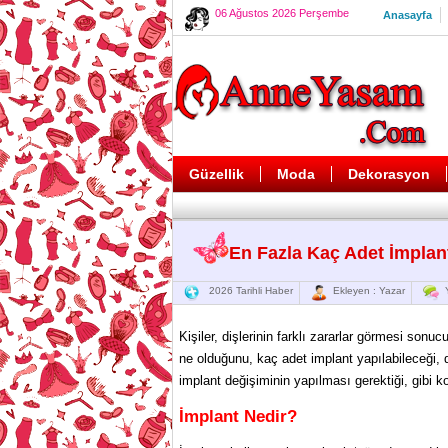
06 Ağustos 2026 Perşembe
Anasayfa
Güzellik
Moda
Dekorasyon
En Fazla Kaç Adet İmplant
2026 Tarihli Haber
Ekleyen : Yazar
Y
Kişiler, dişlerinin farklı zararlar görmesi sonu
ne olduğunu, kaç adet implant yapılabileceği, d
implant değişiminin yapılması gerektiği, gibi k
İmplant Nedir?