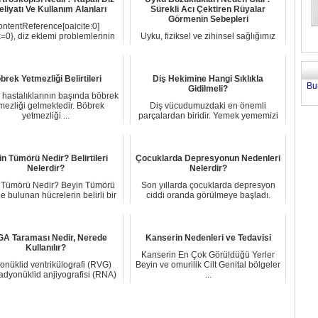
liyatı Ve Kullanım Alanları
Sürekli Acı Çektiren Rüyalar
Görmenin Sebepleri
ontentReference[oaicite:0]
=0}, diz eklemi problemlerinin
Uyku, fiziksel ve zihinsel sağlığımız
tanı ve tedavis...
için hayati bir süreçtir. Ancak
günümüzde ...
brek Yetmezliği Belirtileri
Diş Hekimine Hangi Sıklıkla
Bu
Gidilmeli?
hastalıklarının başında böbrek
mezliği gelmektedir. Böbrek
Diş vücudumuzdaki en önemli
yetmezliği ...
parçalardan biridir. Yemek yememizi
sağlar, bu yüzde...
n Tümörü Nedir? Belirtileri
Çocuklarda Depresyonun Nedenleri
Nelerdir?
Nelerdir?
 Tümörü Nedir? Beyin Tümörü
Son yıllarda çocuklarda depresyon
e bulunan hücrelerin belirli bir
ciddi oranda görülmeye başladı.
sürede ...
Depresyonun bi...
A Taraması Nedir, Nerede
Kanserin Nedenleri ve Tedavisi
Kullanılır?
Kanserin En Çok Görüldüğü Yerler
nüklid ventrikülografi (RVG)
Beyin ve omurilik Cilt Genital bölgeler
adyonüklid anjiyografisi (RNA)
...
olarak da...