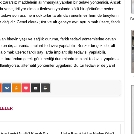
 zararsız maddelerin alınmasıyla yapılan bir tedavi yöntemidir. Ancak
a yerleştiriliyor olması ilerleyen yaşlarda kötü bir görünüme neden
iş tedavi sonrası, hem doktorlar tarafından önerilmez hem de bireylerin
Ya
eğildir. Genel olarak; üst ve alt çeneye ayrı ayrı olmak üzere, farklı
alan bireyin yaşı ve sağlık durumu, farklı tedavi yöntemlerine cevap
e on diş arasında implant tedavisi yapılabilir. Benzer bir şekilde, alt
a olmak üzere; farklı sayılarda implant diş tedavisi yapılabilir.
eri tarafından gerek görülmediği durumlarda implant tedavisi yapılmaz.
anılıyorsa, alternatif yöntemler uygulanır. Bu tür tedaviler de yanıt
ALELER
rtroskopisi Nedir? Kapalı Diz
Uyku Bozuklukları Neden Olur?