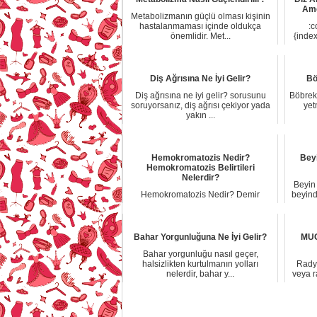
Ame
Metabolizmanın güçlü olması kişinin
hastalanmaması içinde oldukça
:c
önemlidir. Met...
{index
Diş Ağrısına Ne İyi Gelir?
Bö
Diş ağrısına ne iyi gelir? sorusunu
Böbrek 
soruyorsanız, diş ağrısı çekiyor yada
yet
yakın ...
Hemokromatozis Nedir?
Beyi
Hemokromatozis Belirtileri
Nelerdir?
Beyin
Hemokromatozis Nedir? Demir
beyind
Yüklenmesi Belirtileri Ve Tedavi
Yöntemleri Vücut i...
Bahar Yorgunluğuna Ne İyi Gelir?
MUG
Bahar yorgunluğu nasıl geçer,
halsizlikten kurtulmanın yolları
Radyo
nelerdir, bahar y...
veya r