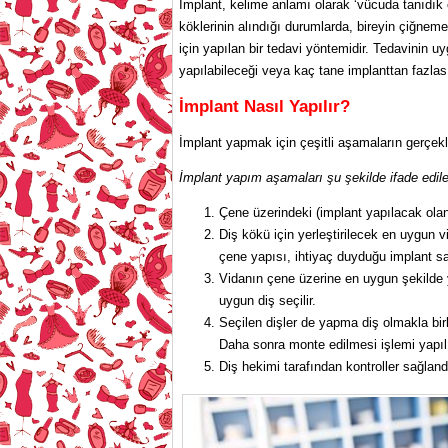
İmplant, kelime anlamı olarak ‘vücuda tanıdık
köklerinin alındığı durumlarda, bireyin çiğne
için yapılan bir tedavi yöntemidir. Tedavinin 
yapılabileceği veya kaç tane implanttan fazlas
İmplant Nasıl Yapılır?
İmplant yapmak için çeşitli aşamaların gerçekl
İmplant yapım aşamaları şu şekilde ifade edileb
Çene üzerindeki (implant yapılacak olan
Diş kökü için yerleştirilecek en uygun v
çene yapısı, ihtiyaç duyduğu implant sayı
Vidanın çene üzerine en uygun şekilde y
uygun diş seçilir.
Seçilen dişler de yapma diş olmakla birli
Daha sonra monte edilmesi işlemi yapılı
Diş hekimi tarafından kontroller sağlan