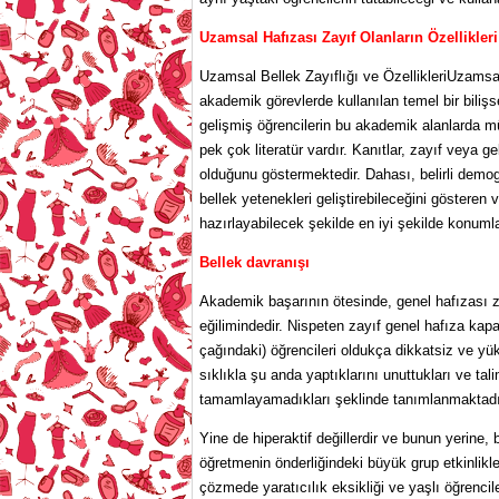
Uzamsal Hafızası Zayıf Olanların Özellikleri
Uzamsal Bellek Zayıflığı ve ÖzellikleriUzamsal 
akademik görevlerde kullanılan temel bir biliş
gelişmiş öğrencilerin bu akademik alanlarda 
pek çok literatür vardır. Kanıtlar, zayıf veya ge
olduğunu göstermektedir. Dahası, belirli demog
bellek yetenekleri geliştirebileceğini gösteren v
hazırlayabilecek şekilde en iyi şekilde konumland
Bellek davranışı
Akademik başarının ötesinde, genel hafızası zay
eğilimindedir. Nispeten zayıf genel hafıza kapas
çağındaki) öğrencileri oldukça dikkatsiz ve yü
sıklıkla şu anda yaptıklarını unuttukları ve tal
tamamlayamadıkları şeklinde tanımlanmaktadı
Yine de hiperaktif değillerdir ve bunun yerine, b
öğretmenin önderliğindeki büyük grup etkinlikl
çözmede yaratıcılık eksikliği ve yaşlı öğrencile