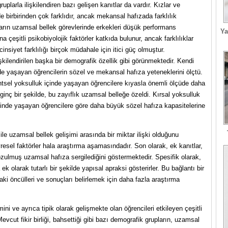
uplarla ilişkilendiren bazı gelişen kanıtlar da vardır. Kızlar ve
 birbirinden çok farklıdır, ancak mekansal hafızada farklılık
ların uzamsal bellek görevlerinde erkekleri düşük performans
Ya
na çeşitli psikobiyolojik faktörler katkıda bulunur, ancak farklılıklar
siyet farklılığı birçok müdahale için itici güç olmuştur.
lişkilendirilen başka bir demografik özellik gibi görünmektedir. Kendi
de yaşayan öğrencilerin sözel ve mekansal hafıza yeteneklerini ölçtü.
ntsel yoksulluk içinde yaşayan öğrencilere kıyasla önemli ölçüde daha
ginç bir şekilde, bu zayıflık uzamsal belleğe özeldi. Kırsal yoksulluk
çinde yaşayan öğrencilere göre daha büyük sözel hafıza kapasitelerine
ile uzamsal bellek gelişimi arasında bir miktar ilişki olduğunu
çevresel faktörler hala araştırma aşamasındadır. Son olarak, ek kanıtlar,
ozulmuş uzamsal hafıza sergilediğini göstermektedir. Spesifik olarak,
ek olarak tutarlı bir şekilde yapısal apraksi gösterirler. Bu bağlantı bir
aki öncülleri ve sonuçları belirlemek için daha fazla araştırma
ni ve ayrıca tipik olarak gelişmekte olan öğrencileri etkileyen çeşitli
evcut fikir birliği, bahsettiği gibi bazı demografik grupların, uzamsal