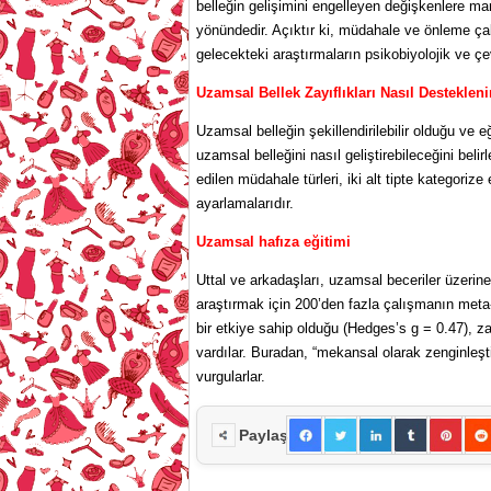
belleğin gelişimini engelleyen değişkenlere m
yönündedir. Açıktır ki, müdahale ve önleme çalı
gelecekteki araştırmaların psikobiyolojik ve çev
Uzamsal Bellek Zayıflıkları Nasıl Destekleni
Uzamsal belleğin şekillendirilebilir olduğu ve eğ
uzamsal belleğini nasıl geliştirebileceğini be
edilen müdahale türleri, iki alt tipte kategorize
ayarlamalarıdır.
Uzamsal hafıza eğitimi
Uttal ve arkadaşları, uzamsal beceriler üzerine e
araştırmak için 200’den fazla çalışmanın meta-an
bir etkiye sahip olduğu (Hedges’s g = 0.47), z
vardılar. Buradan, “mekansal olarak zenginleşti
vurgularlar.
Paylaş