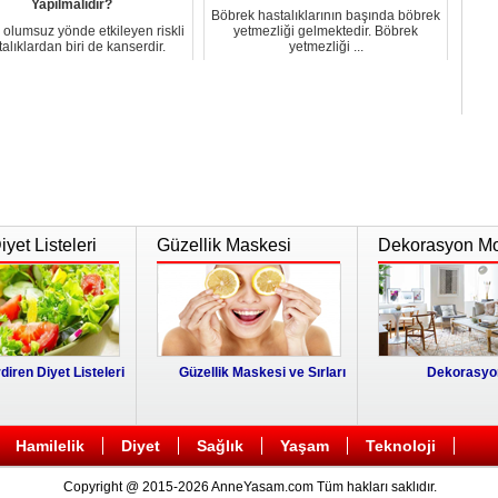
Yapılmalıdır?
Böbrek hastalıklarının başında böbrek
 olumsuz yönde etkileyen riskli
yetmezliği gelmektedir. Böbrek
alıklardan biri de kanserdir.
yetmezliği ...
Kansere...
yet Listeleri
Güzellik Maskesi
Dekorasyon Mo
diren Diyet Listeleri
Güzellik Maskesi ve Sırları
Dekorasyon
Hamilelik
Diyet
Sağlık
Yaşam
Teknoloji
Copyright @ 2015-2026 AnneYasam.com Tüm hakları saklıdır.