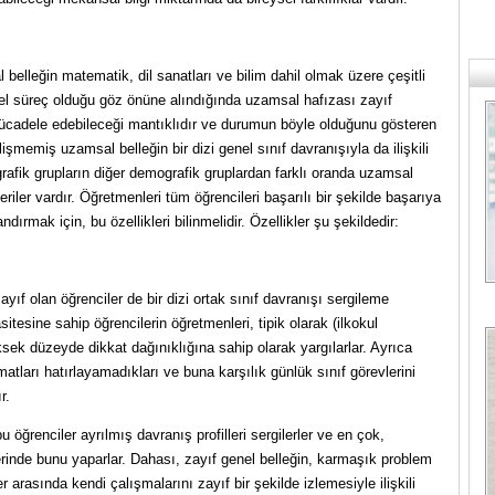
belleğin matematik, dil sanatları ve bilim dahil olmak üzere çeşitli
sel süreç olduğu göz önüne alındığında uzamsal hafızası zayıf
mücadele edebileceği mantıklıdır ve durumun böyle olduğunu gösteren
lişmemiş uzamsal belleğin bir dizi genel sınıf davranışıyla da ilişkili
rafik grupların diğer demografik gruplardan farklı oranda uzamsal
eriler vardır. Öğretmenleri tüm öğrencileri başarılı bir şekilde başarıya
ırmak için, bu özellikleri bilinmelidir. Özellikler şu şekildedir:
ıf olan öğrenciler de bir dizi ortak sınıf davranışı sergileme
itesine sahip öğrencilerin öğretmenleri, tipik olarak (ilkokul
ksek düzeyde dikkat dağınıklığına sahip olarak yargılarlar. Ayrıca
imatları hatırlayamadıkları ve buna karşılık günlük sınıf görevlerini
r.
u öğrenciler ayrılmış davranış profilleri sergilerler ve en çok,
erinde bunu yaparlar. Dahası, zayıf genel belleğin, karmaşık problem
r arasında kendi çalışmalarını zayıf bir şekilde izlemesiyle ilişkili