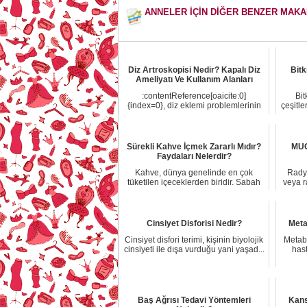
ANNELER İÇİN DİĞER BENZER MAK
Diz Artroskopisi Nedir? Kapalı Diz
Bitk
Ameliyatı Ve Kullanım Alanları
:contentReference[oaicite:0]
Bit
{index=0}, diz eklemi problemlerinin
çeşitle
tanı ve tedavis...
Sürekli Kahve İçmek Zararlı Mıdır?
MUG
Faydaları Nelerdir?
Kahve, dünya genelinde en çok
Radyo
tüketilen içeceklerden biridir. Sabah
veya r
rutinimizin ...
Cinsiyet Disforisi Nedir?
Meta
Cinsiyet disfori terimi, kişinin biyolojik
Metabo
cinsiyeti ile dışa vurduğu yani yaşad...
has
Baş Ağrısı Tedavi Yöntemleri
Kans