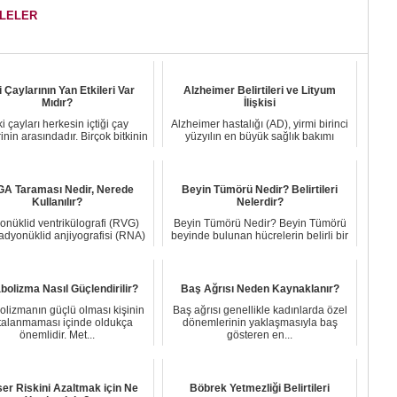
ALELER
i Çaylarının Yan Etkileri Var
Alzheimer Belirtileri ve Lityum
Mıdır?
İlişkisi
ki çayları herkesin içtiği çay
Alzheimer hastalığı (AD), yirmi birinci
rinin arasındadır. Birçok bitkinin
yüzyılın en büyük sağlık bakımı
çayı...
sorunlar...
A Taraması Nedir, Nerede
Beyin Tümörü Nedir? Belirtileri
Kullanılır?
Nelerdir?
nüklid ventrikülografi (RVG)
Beyin Tümörü Nedir? Beyin Tümörü
adyonüklid anjiyografisi (RNA)
beyinde bulunan hücrelerin belirli bir
olarak da...
sürede ...
bolizma Nasıl Güçlendirilir?
Baş Ağrısı Neden Kaynaklanır?
lizmanın güçlü olması kişinin
Baş ağrısı genellikle kadınlarda özel
talanmaması içinde oldukça
dönemlerinin yaklaşmasıyla baş
önemlidir. Met...
gösteren en...
er Riskini Azaltmak için Ne
Böbrek Yetmezliği Belirtileri