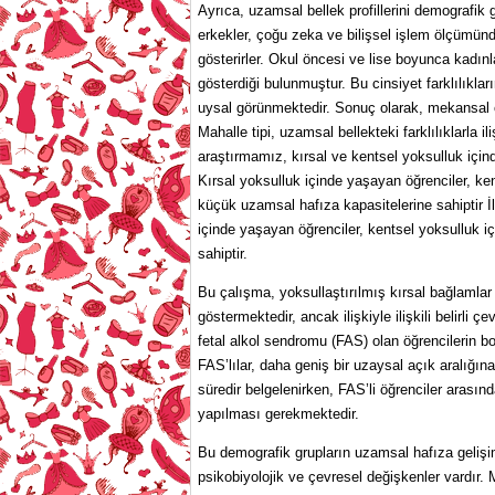
Ayrıca, uzamsal bellek profillerini demografik gr
erkekler, çoğu zeka ve bilişsel işlem ölçümünde
gösterirler. Okul öncesi ve lise boyunca kadın
gösterdiği bulunmuştur. Bu cinsiyet farklılıkları
uysal görünmektedir. Sonuç olarak, mekansal cin
Mahalle tipi, uzamsal bellekteki farklılıklarla i
araştırmamız, kırsal ve kentsel yoksulluk için
Kırsal yoksulluk içinde yaşayan öğrenciler, ke
küçük uzamsal hafıza kapasitelerine sahiptir İl
içinde yaşayan öğrenciler, kentsel yoksulluk i
sahiptir.
Bu çalışma, yoksullaştırılmış kırsal bağlamlar 
göstermektedir, ancak ilişkiyle ilişkili belirli 
fetal alkol sendromu (FAS) olan öğrencilerin b
FAS’lılar, daha geniş bir uzaysal açık aralığına 
süredir belgelenirken, FAS’li öğrenciler arasınd
yapılması gerekmektedir.
Bu demografik grupların uzamsal hafıza gelişimi
psikobiyolojik ve çevresel değişkenler vardır. M