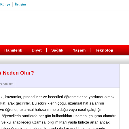
Künye
İletişim
Hamilelik
Diyet
Sağlık
Yaşam
Teknoloji
ü Neden Olur?
orum Yok
ik, kavramlar, prosedürler ve becerileri öğrenmelerine yardımcı olmak
k katılarak geçirirler. Bu etkinliklerin çoğu, uzamsal hafızalarının
i ve öğrenci, uzamsal hafızanın ne olduğu veya nasıl çalıştığı
, öğrencilerin sınıflarda her gün kullandıkları uzamsal çalışma alanıdır.
ve kullanabileceği uzamsal bilgi miktarı yaşla birlikte artar, ancak
abileceği mekansal bilgi miktarında da bireysel farklılıklar vardır.