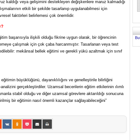
aruz kaldığı veya gelişimini destekleyen değişkenlere maruz kalmadığı
şmalarının etkili bir şekilde tasarlanıp uygulanabilmesi için
resel faktörleri belirlemesi çok önemlidir.
r?
itim başarısıyla ilişkili olduğu fikrine uygun olarak, bir öğrencinin
Bu
lirlemeye çalışmak için çok çaba harcanmıştır. Tasarlanan veya test
 edilebilir: mekânsal bellek eğitimi ve gerekli yükü azaltmak için sınıf
ğitimin büyüklüğünü, dayanıklılığını ve genelleştirile bilirliğini
alizini gerçekleştirdiler. Uzamsal becerilerin eğitim etkilerinin ılımlı
amanla stabil olduğu ve diğer uzamsal görevlere aktarıldığı sonucuna
rilmiş bir eğitimin nasıl önemli kazançlar sağlayabileceğini”