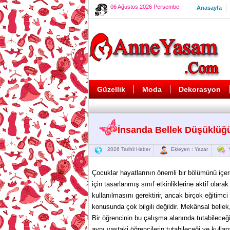
06 Ağustos 2026 Perşembe
Anasayfa
Güzellik
Moda
Dekorasyon
İnsanda Bellek Düşüklüğ
2026 Tarihli Haber
Ekleyen : Yazar
Y
Çocuklar hayatlarının önemli bir bölümünü içer
için tasarlanmış sınıf etkinliklerine aktif olara
kullanılmasını gerektirir, ancak birçok eğitimc
konusunda çok bilgili değildir. Mekânsal bellek
Bir öğrencinin bu çalışma alanında tutabileceği 
aynı yaştaki öğrencilerin tutabileceği ve kullan