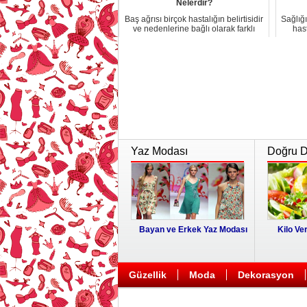
Nelerdir?
Baş ağrısı birçok hastalığın belirtisidir
Sağlığı
ve nedenlerine bağlı olarak farklı
hast
şek...
Yaz Modası
Doğru Di
Bayan ve Erkek Yaz Modası
Kilo Ver
Güzellik
Moda
Dekorasyon