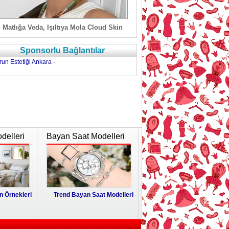
Matlığa Veda, Işıltıya Mola Cloud Skin
Sponsorlu Bağlantılar
run Estetiği Ankara
-
delleri
Bayan Saat Modelleri
 Örnekleri
Trend Bayan Saat Modelleri