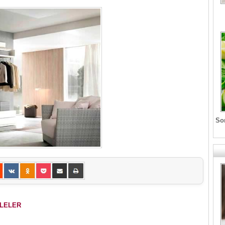
Son
ALELER