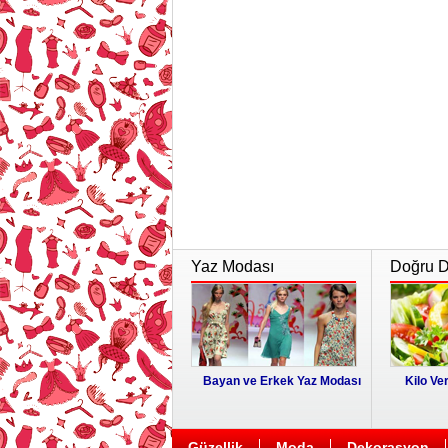
Yaz Modası
Doğru Di
Bayan ve Erkek Yaz Modası
Kilo Ver
Güzellik
Moda
Dekorasyon