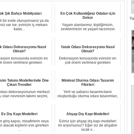
ok Şık Bahçe Mobilyaları
En Çok Kullandığınız Odaları için
Dekor
Ya
i bir evde oturuyorsanız ya da
iniz var ise, evinizin iç mekanı
Yaşam alanlarımız, kişiliğimizin,
kada...
zevklerimizin ve yaşam tarzımızın
yansımasıdır...
k Odası Dekorasyonu Nasıl
Yatak Odası Dekorasyonu Nasıl
Olmalı?
Olmalı?
asyon konusunda evinizin en
Dekorasyon konusunda evinizin en
k önem verilmesi gereken
çok önem verilmesi gereken
bölümlerinden biri o...
bölümlerinden biri o...
sim Takımı Modellerinde Öne
Minimal Oturma Odası Tasarım
Çıkan Trendler
Fikirleri
odası dekorasyonunun merkezi
Yerli ve yabancı tasarımcıların
u olan nevresim takımı seçimi,
oluşturduğu oturma odası tasarımları,
hem uyku ...
farklı akı...
Ev Dış Kapı Modelleri
Ahşap Dış Kapı Modelleri
n giriş kapısı, misafirlerin veya
Eviniz için ahşap dış kapı modelleri
ın alacak kişilerin eve girerken
mi arıyorsunuz? Eğer siz de ahşabın
...
sıcak v...