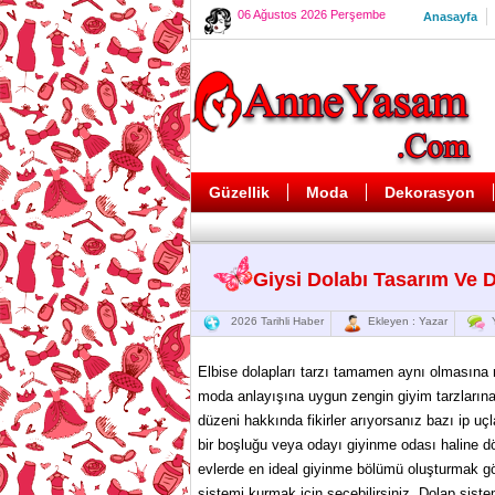
06 Ağustos 2026 Perşembe
Anasayfa
Güzellik
Moda
Dekorasyon
Giysi Dolabı Tasarım Ve D
2026 Tarihli Haber
Ekleyen : Yazar
Y
Elbise dolapları tarzı tamamen aynı olmasına
moda anlayışına uygun zengin giyim tarzlarına 
düzeni hakkında fikirler arıyorsanız bazı ip u
bir boşluğu veya odayı giyinme odası haline 
evlerde en ideal giyinme bölümü oluşturmak gö
sistemi kurmak için seçebilirsiniz. Dolap siste