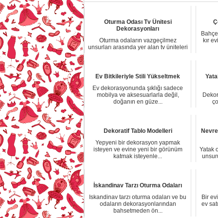
Oturma Odası Tv Ünitesi
Ç
Dekorasyonları
Bahçel
Oturma odaların vazgeçilmez
kır ev
unsurları arasında yer alan tv üniteleri
ya da tv se...
Ev Bitkileriyle Stili Yükseltmek
Yata
Ev dekorasyonunda şıklığı sadece
mobilya ve aksesuarlarla değil,
Dekor
doğanın en güze...
ço
Dekoratif Tablo Modelleri
Nevre
Yepyeni bir dekorasyon yapmak
isteyen ve evine yeni bir görünüm
Yatak 
katmak isteyenle...
unsur
İskandinav Tarzı Oturma Odaları
Iskandinav tarzı oturma odaları ve bu
Bir evi
odaların dekorasyonlarından
ev sat
bahsetmeden ön...