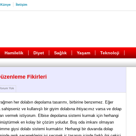
Künye
İletişim
Hamilelik
Diyet
Sağlık
Yaşam
Teknoloji
üzenleme Fikirleri
orum Yok
 rağmen her dolabın depolama tasarımı, birbirine benzemez. Eğer
sahipseniz ve kullanışlı bir giyim dolabına ihtiyacınız varsa ve dolap
çları vermek istiyorum. Elbise depolama sistemi kurmak için herhangi
dönüştürmek en kolay bir çözüm yoludur. Boş oda imkanı olmayan
mme giysi dolabı sistemi kurmaktır. Herhangi bir duvarıda dolap
minde renk seçeneklerini iyi seçmek iç tasarım içinde farklı ilgi çekici