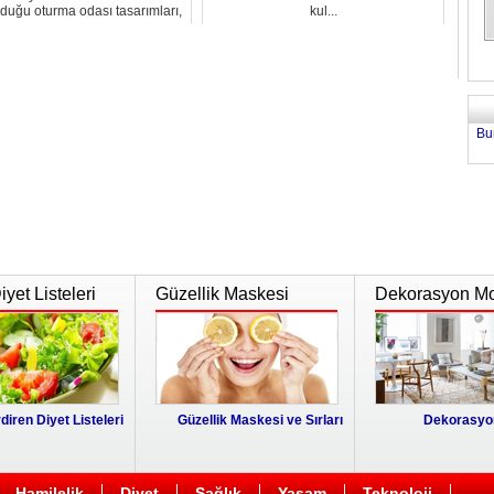
rduğu oturma odası tasarımları,
kul...
farklı akı...
Bu
yet Listeleri
Güzellik Maskesi
Dekorasyon Mo
diren Diyet Listeleri
Güzellik Maskesi ve Sırları
Dekorasyon
Hamilelik
Diyet
Sağlık
Yaşam
Teknoloji