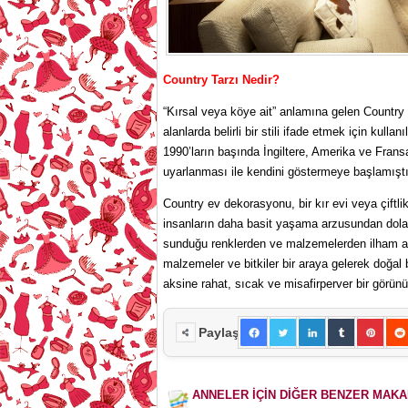
Country Tarzı Nedir?
“Kırsal veya köye ait” anlamına gelen Country
alanlarda belirli bir stili ifade etmek için kulla
1990’ların başında İngiltere, Amerika ve Frans
uyarlanması ile kendini göstermeye başlamıştı
Country ev dekorasyonu, bir kır evi veya çiftlik
insanların daha basit yaşama arzusundan dolayı
sunduğu renklerden ve malzemelerden ilham alı
malzemeler ve bitkiler bir araya gelerek doğal 
aksine rahat, sıcak ve misafirperver bir görünü
Paylaş
ANNELER İÇİN DİĞER BENZER MAK