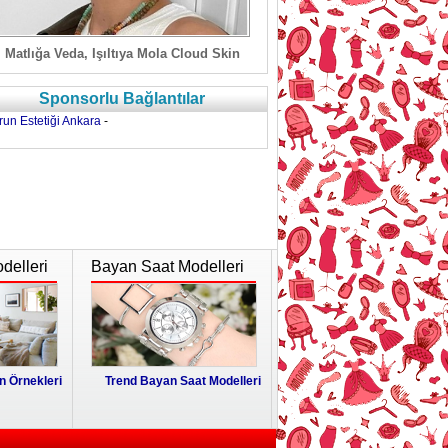
Matlığa Veda, Işıltıya Mola Cloud Skin
Sponsorlu Bağlantılar
run Estetiği Ankara
-
delleri
Bayan Saat Modelleri
 Örnekleri
Trend Bayan Saat Modelleri