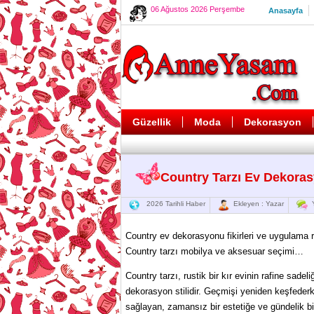
06 Ağustos 2026 Perşembe
Anasayfa
Güzellik
Moda
Dekorasyon
Country Tarzı Ev Dekoras
2026 Tarihli Haber
Ekleyen : Yazar
Y
Country ev dekorasyonu fikirleri ve uygulama r
Country tarzı mobilya ve aksesuar seçimi…
Country tarzı, rustik bir kır evinin rafine sadel
dekorasyon stilidir. Geçmişi yeniden keşfeder
sağlayan, zamansız bir estetiğe ve gündelik bi