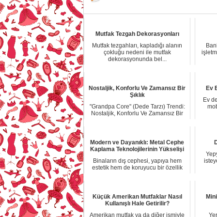
Mutfak Tezgah Dekorasyonları
Mutfak tezgahları, kapladığı alanın
Bank
çokluğu nedeni ile mutfak
işletm
dekorasyonunda bel...
Nostaljik, Konforlu Ve Zamansız Bir
Ev B
Şıklık
Ev d
"Grandpa Core" (Dede Tarzı) Trendi:
mob
Nostaljik, Konforlu Ve Zamansız Bir
Şıklık ...
Modern ve Dayanıklı: Metal Cephe
D
Kaplama Teknolojilerinin Yükselişi
Yep
Binaların dış cephesi, yapıya hem
iste
estetik hem de koruyucu bir özellik
kazandırma...
Küçük Amerikan Mutfaklar Nasıl
Min
Kullanışlı Hale Getirilir?
Amerikan mutfak ya da diğer ismiyle
Yer