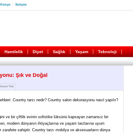
Künye
İletişim
Hamilelik
Diyet
Sağlık
Yaşam
Teknoloji
yonu: Şık ve Doğal
orum Yok
ehberi: Country tarzı nedir? Country salon dekorasyonu nasıl yapılır?
iğini ve bir çiftlik evinin sofistike lüksünü kapsayan zamansız bir
ken, modern dünyanın ihtiyaçlarına ve yaşam tarzlarına uyum
r zarafete sahiptir. Country tarzı mobilya ve aksesuarların dünya