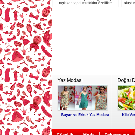
açık konseptli mutfaklar özellikle
oluştu
küçük evl...
Yaz Modası
Doğru Di
Bayan ve Erkek Yaz Modası
Kilo Ver
Güzellik
Moda
Dekorasyon