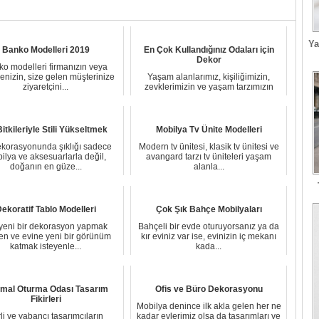
Ya
Banko Modelleri 2019
En Çok Kullandığınız Odaları için
Dekor
o modelleri firmanızın veya
enizin, size gelen müşterinize
Yaşam alanlarımız, kişiliğimizin,
ziyaretçini...
zevklerimizin ve yaşam tarzımızın
yansımasıdır...
itkileriyle Stili Yükseltmek
Mobilya Tv Ünite Modelleri
ekorasyonunda şıklığı sadece
Modern tv ünitesi, klasik tv ünitesi ve
ilya ve aksesuarlarla değil,
avangard tarzı tv üniteleri yaşam
doğanın en güze...
alanla...
ekoratif Tablo Modelleri
Çok Şık Bahçe Mobilyaları
yeni bir dekorasyon yapmak
Bahçeli bir evde oturuyorsanız ya da
yen ve evine yeni bir görünüm
kır eviniz var ise, evinizin iç mekanı
katmak isteyenle...
kada...
imal Oturma Odası Tasarım
Ofis ve Büro Dekorasyonu
Fikirleri
Mobilya denince ilk akla gelen her ne
li ve yabancı tasarımcıların
kadar evlerimiz olsa da tasarımları ve