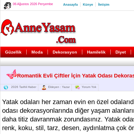
06 Ağustos 2026 Perşembe
Anasayfa
Künye
İletişim
Güzellik
Moda
Dekorasyon
Hamilelik
Diyet
Romantik Evli Çiftler İçin Yatak Odası Dekor
2026 Tarihli Haber
Ekleyen : Yazar
Yorum Yok
Yatak odaları her zaman evin en özel odalarıd
odası dekorasyonlarında diğer yaşam alanları
daha titiz davranmak zorundasınız. Yatak od
renk, koku, stil, tarz, desen, aydınlatma çok