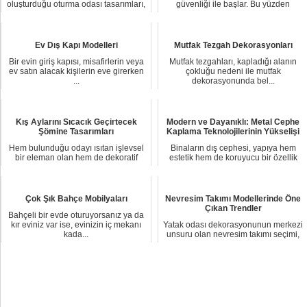
oluşturduğu oturma odası tasarımları,
güvenliği ile başlar. Bu yüzden
farklı akı...
evlerinizde ...
Ev Dış Kapı Modelleri
Mutfak Tezgah Dekorasyonları
Bir evin giriş kapısı, misafirlerin veya
Mutfak tezgahları, kapladığı alanın
ev satın alacak kişilerin eve girerken
çokluğu nedeni ile mutfak
...
dekorasyonunda bel...
Kış Aylarını Sıcacık Geçirtecek
Modern ve Dayanıklı: Metal Cephe
Şömine Tasarımları
Kaplama Teknolojilerinin Yükselişi
Hem bulunduğu odayı ısıtan işlevsel
Binaların dış cephesi, yapıya hem
bir eleman olan hem de dekoratif
estetik hem de koruyucu bir özellik
görünümü il...
kazandırma...
Çok Şık Bahçe Mobilyaları
Nevresim Takımı Modellerinde Öne
Çıkan Trendler
Bahçeli bir evde oturuyorsanız ya da
kır eviniz var ise, evinizin iç mekanı
Yatak odası dekorasyonunun merkezi
kada...
unsuru olan nevresim takımı seçimi,
hem uyku ...