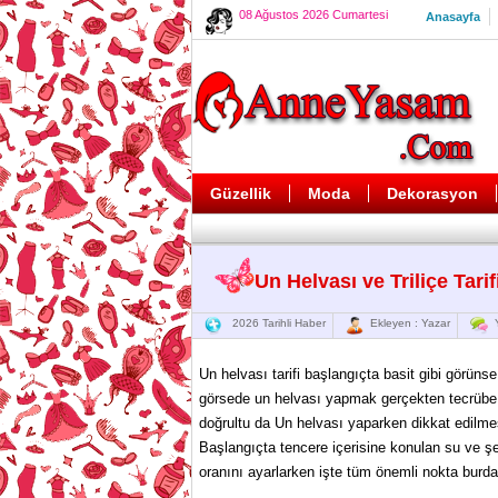
08 Ağustos 2026 Cumartesi
Anasayfa
Güzellik
Moda
Dekorasyon
Un Helvası ve Triliçe Tarif
2026 Tarihli Haber
Ekleyen : Yazar
Y
Un helvası tarifi başlangıçta basit gibi görüns
görsede un helvası yapmak gerçekten tecrübe ve
doğrultu da Un helvası yaparken dikkat edilme
Başlangıçta tencere içerisine konulan su ve şek
oranını ayarlarken işte tüm önemli nokta burda