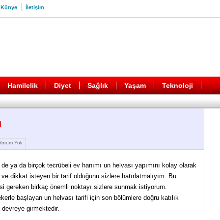
Künye
İletişim
Hamilelik
Diyet
Sağlık
Yaşam
Teknoloji
i
orum Yok
e de ya da birçok tecrübeli ev hanımı un helvası yapımını kolay olarak
 dikkat isteyen bir tarif olduğunu sizlere hatırlatmalıyım. Bu
si gereken birkaç önemli noktayı sizlere sunmak istiyorum.
erle başlayan un helvası tarifi için son bölümlere doğru katılık
 devreye girmektedir.