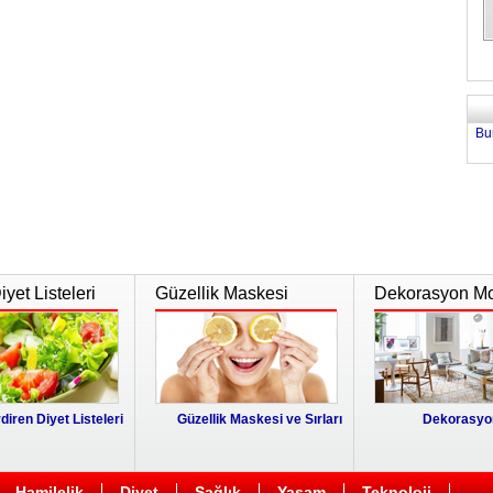
Bu
yet Listeleri
Güzellik Maskesi
Dekorasyon Mo
diren Diyet Listeleri
Güzellik Maskesi ve Sırları
Dekorasyon
Hamilelik
Diyet
Sağlık
Yaşam
Teknoloji