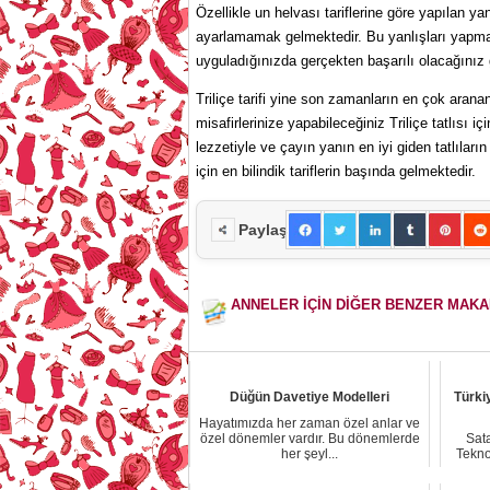
Özellikle un helvası tariflerine göre yapılan y
ayarlamamak gelmektedir. Bu yanlışları yapmam
uyguladığınızda gerçekten başarılı olacağınız 
Triliçe tarifi yine son zamanların en çok arana
misafirlerinize yapabileceğiniz Triliçe tatlısı 
lezzetiyle ve çayın yanın en iyi giden tatlıları
için en bilindik tariflerin başında gelmektedir.
Paylaş
ANNELER İÇİN DİĞER BENZER MAK
Düğün Davetiye Modelleri
Türkiy
Hayatımızda her zaman özel anlar ve
özel dönemler vardır. Bu dönemlerde
Sata
her şeyl...
Tekno