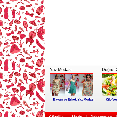
Yaz Modası
Doğru Di
Bayan ve Erkek Yaz Modası
Kilo Ver
Güzellik
Moda
Dekorasyon