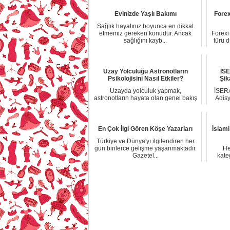
Evinizde Yaşlı Bakımı
Fore
Sağlık hayatınız boyunca en dikkat
etmemiz gereken konudur. Ancak
Forexi
sağlığını kayb...
türü d
Uzay Yolculuğu Astronotların
İS
Psikolojisini Nasıl Etkiler?
Şik
Uzayda yolculuk yapmak,
İSERA
astronotların hayata olan genel bakış
Adisy
açılarında olumlu ...
En Çok İlgi Gören Köşe Yazarları
İslami
Türkiye ve Dünya'yı ilgilendiren her
gün binlerce gelişme yaşanmaktadır.
He
Gazetel...
kateg