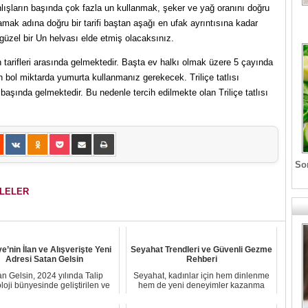
anlışların başında çok fazla un kullanmak, şeker ve yağ oranını doğru
ak adına doğru bir tarifi baştan aşağı en ufak ayrıntısına kadar
güzel bir Un helvası elde etmiş olacaksınız.
n tarifleri arasında gelmektedir. Başta ev halkı olmak üzere 5 çayında
için bol miktarda yumurta kullanmanız gerekecek. Triliçe tatlısı
n başında gelmektedir. Bu nedenle tercih edilmekte olan Triliçe tatlısı
Son
ALELER
e’nin İlan ve Alışverişte Yeni
Seyahat Trendleri ve Güvenli Gezme
Adresi Satan Gelsin
Rehberi
n Gelsin, 2024 yılında Talip
Seyahat, kadınlar için hem dinlenme
loji bünyesinde geliştirilen ve
hem de yeni deneyimler kazanma
Türkiye’ni...
fırsatı sunuy...