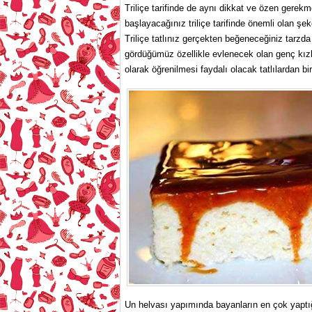
Triliçe tarifinde de aynı dikkat ve özen gerek
başlayacağınız triliçe tarifinde önemli olan ş
Triliçe tatlınız gerçekten beğeneceğiniz tarz
gördüğümüz özellikle evlenecek olan genç kızları
olarak öğrenilmesi faydalı olacak tatlılardan biri
Un helvası yapımında bayanların en çok yaptığ