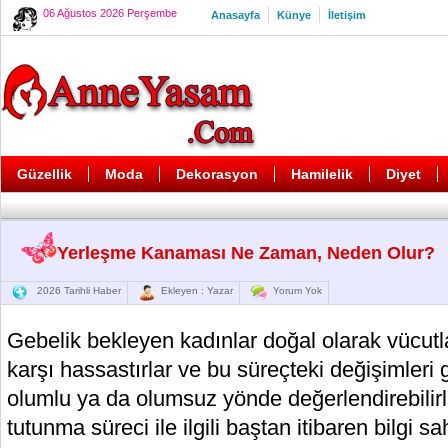
06 Ağustos 2026 Perşembe
Anasayfa
Künye
İletişim
Güzellik
Moda
Dekorasyon
Hamilelik
Diyet
Yerleşme Kanaması Ne Zaman, Neden Olur?
2026 Tarihli Haber
Ekleyen : Yazar
Yorum Yok
Gebelik bekleyen kadınlar doğal olarak vücutl
karşı hassastırlar ve bu süreçteki değişimleri 
olumlu ya da olumsuz yönde değerlendirebilir
tutunma süreci ile ilgili baştan itibaren bilgi s