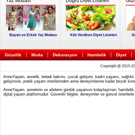
Yaz Modası
Doğru Diyet Listeleri
Güze
Bayan ve Erkek Yaz Modası
Kilo Verdiren Diyet Listeleri
G
Güzellik
Moda
Dekorasyon
Hamilelik
Diyet
Copyright @ 2015-20
AnneYaşam; annelik, bebek bakımı, çocuk gelişimi, kadın yaşamı, sağlıklı y
gelişimine, pratik yaşam önerilerinden anne deneyimlerine kadar birçok konu
AnneYaşam, annelerin ve ailelerin günlük yaşamını kolaylaştıran; hamilelik
dijital yaşam platformudur. Güvenilir bilgiler, deneyimler ve güncel önerile