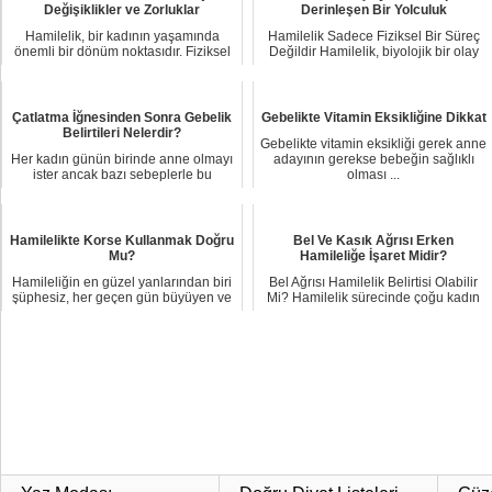
Değişiklikler ve Zorluklar
Derinleşen Bir Yolculuk
Hamilelik, bir kadının yaşamında
Hamilelik Sadece Fiziksel Bir Süreç
önemli bir dönüm noktasıdır. Fiziksel
Değildir Hamilelik, biyolojik bir olay
değişikli...
olma...
Çatlatma İğnesinden Sonra Gebelik
Gebelikte Vitamin Eksikliğine Dikkat
Belirtileri Nelerdir?
Gebelikte vitamin eksikliği gerek anne
Her kadın günün birinde anne olmayı
adayının gerekse bebeğin sağlıklı
ister ancak bazı sebeplerle bu
olması ...
maalesef iste...
Hamilelikte Korse Kullanmak Doğru
Bel Ve Kasık Ağrısı Erken
Mu?
Hamileliğe İşaret Midir?
Hamileliğin en güzel yanlarından biri
Bel Ağrısı Hamilelik Belirtisi Olabilir
şüphesiz, her geçen gün büyüyen ve
Mi? Hamilelik sürecinde çoğu kadın
son der...
t...