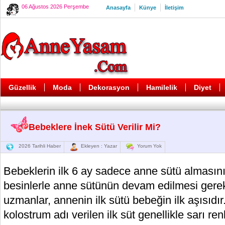
06 Ağustos 2026 Perşembe
Anasayfa
Künye
İletişim
Güzellik
Moda
Dekorasyon
Hamilelik
Diyet
Bebeklere İnek Sütü Verilir Mi?
2026 Tarihli Haber
Ekleyen : Yazar
Yorum Yok
Bebeklerin ilk 6 ay sadece anne sütü almasın
besinlerle anne sütünün devam edilmesi gerek
uzmanlar, annenin ilk sütü bebeğin ilk aşısıdır
kolostrum adı verilen ilk süt genellikle sarı ren