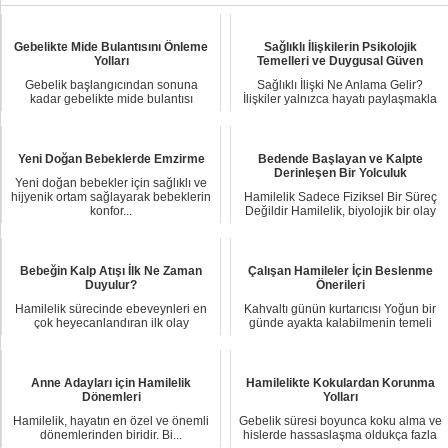
Gebelikte Mide Bulantısını Önleme
Sağlıklı İlişkilerin Psikolojik
Yolları
Temelleri ve Duygusal Güven
Gebelik başlangıcından sonuna
Sağlıklı İlişki Ne Anlama Gelir?
kadar gebelikte mide bulantısı
İlişkiler yalnızca hayatı paylaşmakla
oldukça can sıkıcı ...
sınırl...
Yeni Doğan Bebeklerde Emzirme
Bedende Başlayan ve Kalpte
Derinleşen Bir Yolculuk
Yeni doğan bebekler için sağlıklı ve
hijyenik ortam sağlayarak bebeklerin
Hamilelik Sadece Fiziksel Bir Süreç
konfor...
Değildir Hamilelik, biyolojik bir olay
olma...
Bebeğin Kalp Atışı İlk Ne Zaman
Çalışan Hamileler İçin Beslenme
Duyulur?
Önerileri
Hamilelik sürecinde ebeveynleri en
Kahvaltı günün kurtarıcısı Yoğun bir
çok heyecanlandıran ilk olay
günde ayakta kalabilmenin temeli
şüphesiz kalp at...
kahvalt...
Anne Adayları için Hamilelik
Hamilelikte Kokulardan Korunma
Dönemleri
Yolları
Hamilelik, hayatın en özel ve önemli
Gebelik süresi boyunca koku alma ve
dönemlerinden biridir. Bi...
hislerde hassaslaşma oldukça fazla