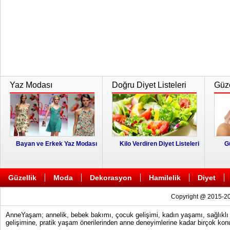
görülmekt...
Yaz Modası
Doğru Diyet Listeleri
Güze
Bayan ve Erkek Yaz Modası
Kilo Verdiren Diyet Listeleri
G
Güzellik
Moda
Dekorasyon
Hamilelik
Diyet
Copyright @ 2015-20
AnneYaşam; annelik, bebek bakımı, çocuk gelişimi, kadın yaşamı, sağlıklı y
gelişimine, pratik yaşam önerilerinden anne deneyimlerine kadar birçok konu