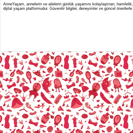
AnneYaşam, annelerin ve ailelerin günlük yaşamını kolaylaştıran; hamilelik
dijital yaşam platformudur. Güvenilir bilgiler, deneyimler ve güncel önerile