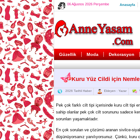
06 Ağustos 2026 Perşembe
Anasayfa
Güzellik
Moda
Dekorasyon
Kuru Yüz Cildi için Nemlen
2026 Tarihli Haber
Ekleyen : Yazar
Y
Pek çok farklı cilt tipi içerisinde kuru cilt tipi
sahip olanlar pek çok cilt sorununu sadece kend
sorunları yaşamaktadır.
En çok sorulan ve çözümü aranan sivilce-siyah 
düşünüyorsanız yanılıyorsunuz. Çünkü, kuru cil