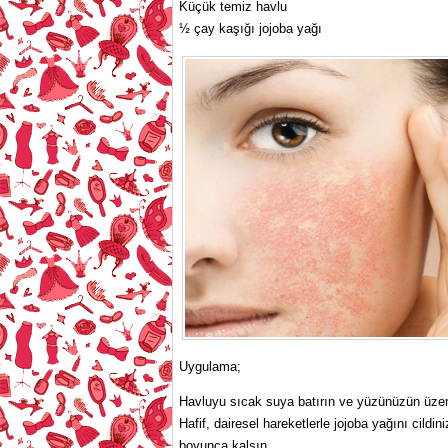
Küçük temiz havlu
½ çay kaşığı jojoba yağı
Uygulama;
Havluyu sıcak suya batırın ve yüzünüzün üzer
Hafif, dairesel hareketlerle jojoba yağını cil
boyunca kalsın.