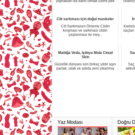
yaprakları da dahil olmak üzere pek
cildini
çok alanda ku...
Cilt sarkması için doğal maskeler
İ
Cilt Sarkmasını Önleme Cildin
Kadınl
kırışması ve sarkması cildin
saçları
yaşlanması ile mey...
Matlığa Veda, Işıltıya Mola Cloud
Sa
Skin
Güzellik dünyası son birkaç yıldır aşırı
Saç
parlak, ıslak ve adeta yeni yıkanmış
aktivi
gi...
Yaz Modası
Doğru Di