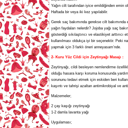
Yağın cilt tarafından iyice emildiğinden emin o
Haftada bir veya iki kez yapılabilir.
Gerek saç bakımında gerekse cilt bakımında en 
yağın faydaları nelerdir? Jojoba yağı saç bakım
gösterdiği sıkılaştırıcı ve elastikiyet arttırıcı
kullanılması oldukça iyi bir seçenektir. Peki na
yapmak için 3 farklı öneri anneyasam’nde.
2- Kuru Yüz Cildi için Zeytinyağı Masajı :
Zeytinyağı, cildi besleyen nemlendirme özellikl
olduğu hasara karşı koruma konusunda yardımcı
sorununu tedavi etmek için eskiden beri kullan
kaşıntı ve tahrişi azaltan antimikrobiyal ve anti
Malzemeler;
2 çay kaşığı zeytinyağı
1-2 damla lavanta yağı
Uygulaması;