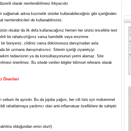
düzenli olarak nemlendirilmesi ihtiyacıdır.
i sağlamak adına kozmetik ürünler kullanabileceğiniz gibi içeriğinden
 nemlendiricileri de kullanabilirsiniz.
rün olsalar da ilk defa kullanacağınız hemen her ürünü öncelikle test
belirli bir rahatsızlığınız varsa hamilelik veya emzirme
n bir bünyeniz, cildiniz varsa doktorunuza danışmadan asla
da bir uzmana danışmalısınız. Sitenin içeriği ziyaretçiyi
r hekim tedavisinin ya da konsültasyonunun yerini alamaz. Site
rilmesi önerilmez. Bu sitede verilen bilgiler bilimsel referans olarak
i Önerileri
 sebum ile aynıdır. Bu da jojoba yağını, her cilt türü için mükemmel
ldi rahatlatmaya yardımcı olan anti-inflamatuar özelliklere de sahiptir.
aklıkta olduğundan emin olun!)