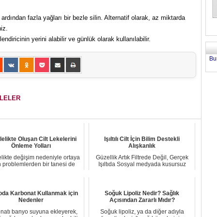
rdından fazla yağları bir bezle silin. Alternatif olarak, az miktarda
iz.
ricinin yerini alabilir ve günlük olarak kullanılabilir.
Bu
ALELER
elikte Oluşan Cilt Lekelerini
Işıltılı Cilt İçin Bilim Destekli
Önleme Yolları
Alışkanlık
likte değişim nedeniyle ortaya
Güzellik Artık Filtrede Değil, Gerçek
n problemlerden bir tanesi de
Işıltıda Sosyal medyada kusursuz
hiperpigm...
görünüml...
da Karbonat Kullanmak için
Soğuk Lipoliz Nedir? Sağlık
Nedenler
Açısından Zararlı Mıdır?
natı banyo suyuna ekleyerek,
Soğuk lipoliz, ya da diğer adıyla