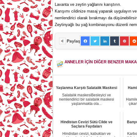
Lavanta ve zeytin yağlarını karıştırın.
Karışımı cildinize masaj yaparak uygulayın ve a
nemlendirici olarak bırakmayı da düşünebilirsin
Zeytinyağlı bu yağ kombinasyonu düzenli nemlendi
Paylaş
ANNELER İÇİN DİĞER BENZER MAK
Yaşlanma Karşıtı Salatalık Maskesi
Hamil
Salatalık maskesiBesleyici ve
nemlendirici bir salatalık maskesi
Hamile
yaşlanmakta ola...
çıka
Hindistan Cevizi Sütü Cilde ve
Banyo
Saçlara Faydaları
Hindistan cevizi, kabukları ve
Karbo