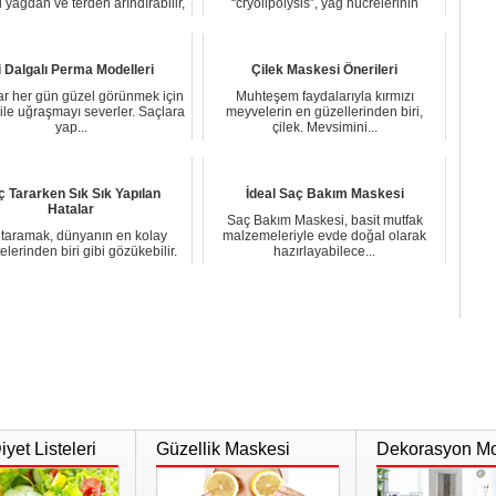
zi yağdan ve terden arındırabilir,
“cryolipolysis”, yağ hücrelerinin
toks...
dondurularak...
ri Dalgalı Perma Modelleri
Çilek Maskesi Önerileri
ar her gün güzel görünmek için
Muhteşem faydalarıyla kırmızı
 ile uğraşmayı severler. Saçlara
meyvelerin en güzellerinden biri,
yap...
çilek. Mevsimini...
ç Tararken Sık Sık Yapılan
İdeal Saç Bakım Maskesi
Hatalar
Saç Bakım Maskesi, basit mutfak
 taramak, dünyanın en kolay
malzemeleriyle evde doğal olarak
telerinden biri gibi gözükebilir.
hazırlayabilece...
Ancak can...
yet Listeleri
Güzellik Maskesi
Dekorasyon Mo