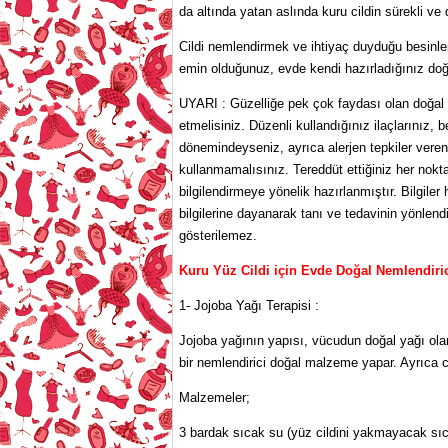
da altında yatan aslında kuru cildin sürekli ve 
Cildi nemlendirmek ve ihtiyaç duyduğu besinler
emin olduğunuz, evde kendi hazırladığınız doğal
UYARI : Güzelliğe pek çok faydası olan doğal ü
etmelisiniz. Düzenli kullandığınız ilaçlarınız, 
dönemindeyseniz, ayrıca alerjen tepkiler vere
kullanmamalısınız. Tereddüt ettiğiniz her nokta
bilgilendirmeye yönelik hazırlanmıştır. Bilgile
bilgilerine dayanarak tanı ve tedavinin yönlendi
gösterilemez.
Kuru Yüz Cildi için Evde Doğal Nemlendiric
1- Jojoba Yağı Terapisi :
Jojoba yağının yapısı, vücudun doğal yağı olan
bir nemlendirici doğal malzeme yapar. Ayrıca ci
Malzemeler;
3 bardak sıcak su (yüz cildini yakmayacak sıc