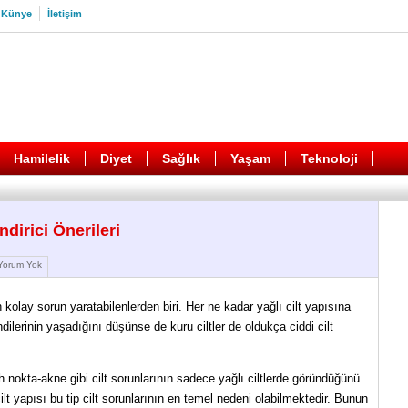
Künye
İletişim
Hamilelik
Diyet
Sağlık
Yaşam
Teknoloji
dirici Önerileri
orum Yok
 en kolay sorun yaratabilenlerden biri. Her ne kadar yağlı cilt yapısına
ilerinin yaşadığını düşünse de kuru ciltler de oldukça ciddi cilt
nokta-akne gibi cilt sorunlarının sadece yağlı ciltlerde göründüğünü
t yapısı bu tip cilt sorunlarının en temel nedeni olabilmektedir. Bunun