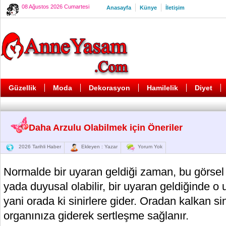
08 Ağustos 2026 Cumartesi
Anasayfa
Künye
İletişim
Güzellik
Moda
Dekorasyon
Hamilelik
Diyet
Daha Arzulu Olabilmek için Öneriler
2026 Tarihli Haber
Ekleyen : Yazar
Yorum Yok
Normalde bir uyaran geldiği zaman, bu görsel ola
yada duyusal olabilir, bir uyaran geldiğinde o 
yani orada ki sinirlere gider. Oradan kalkan sin
organınıza giderek sertleşme sağlanır.