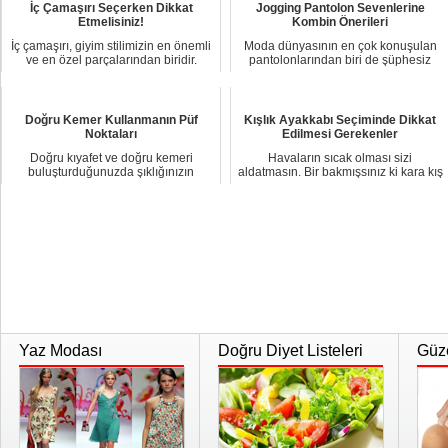
İç Çamaşırı Seçerken Dikkat
Jogging Pantolon Sevenlerine
Etmelisiniz!
Kombin Önerileri
İç çamaşırı, giyim stilimizin en önemli
Moda dünyasının en çok konuşulan
ve en özel parçalarından biridir.
pantolonlarından biri de şüphesiz
Ancak,...
jogging panto...
Doğru Kemer Kullanmanın Püf
Kışlık Ayakkabı Seçiminde Dikkat
Noktaları
Edilmesi Gerekenler
Doğru kıyafet ve doğru kemeri
Havaların sıcak olması sizi
buluşturduğunuzda şıklığınızın
aldatmasın. Bir bakmışsınız ki kara kış
sadece bir kemerle ...
kapıya dayan...
Yaz Modası
Doğru Diyet Listeleri
Güze