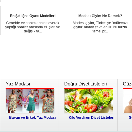
En Şık İğne Oyası Modelleri
Modest Giyim Ne Demek?
Genelde ev hanımlarının severek
Modest giyim, Türkçe'ye "mütevazı
yaptığı hobiler arasında el işleri ve
giyim" olarak çevrilebilir. Bu tarzın
değişik ta...
temel pr...
Yaz Modası
Doğru Diyet Listeleri
Güze
Bayan ve Erkek Yaz Modası
Kilo Verdiren Diyet Listeleri
G