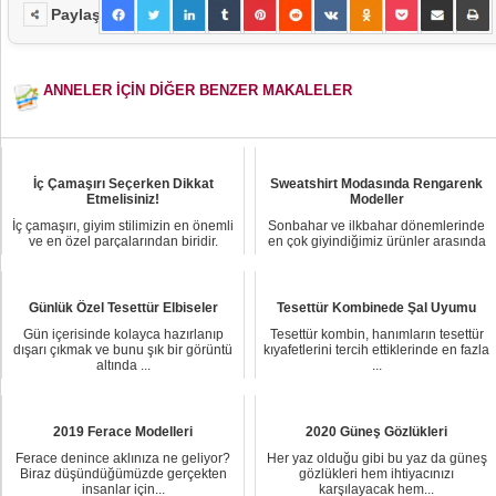
Paylaş
ANNELER İÇİN DİĞER BENZER MAKALELER
İç Çamaşırı Seçerken Dikkat
Sweatshirt Modasında Rengarenk
Etmelisiniz!
Modeller
İç çamaşırı, giyim stilimizin en önemli
Sonbahar ve ilkbahar dönemlerinde
ve en özel parçalarından biridir.
en çok giyindiğimiz ürünler arasında
Ancak,...
yer alan ...
Günlük Özel Tesettür Elbiseler
Tesettür Kombinede Şal Uyumu
Gün içerisinde kolayca hazırlanıp
Tesettür kombin, hanımların tesettür
dışarı çıkmak ve bunu şık bir görüntü
kıyafetlerini tercih ettiklerinde en fazla
altında ...
...
2019 Ferace Modelleri
2020 Güneş Gözlükleri
Ferace denince aklınıza ne geliyor?
Her yaz olduğu gibi bu yaz da güneş
Biraz düşündüğümüzde gerçekten
gözlükleri hem ihtiyacınızı
insanlar için...
karşılayacak hem...