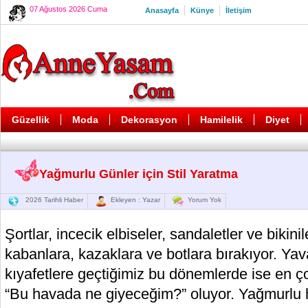
07 Ağustos 2026 Cuma
Anasayfa
Künye
İletişim
Güzellik
Moda
Dekorasyon
Hamilelik
Diyet
Yağmurlu Günler için Stil Yaratma
2026 Tarihli Haber
Ekleyen : Yazar
Yorum Yok
Şortlar, incecik elbiseler, sandaletler ve bikinil
kabanlara, kazaklara ve botlara bırakıyor. Ya
kıyafetlere geçtiğimiz bu dönemlerde ise en
“Bu havada ne giyeceğim?” oluyor. Yağmurlu 