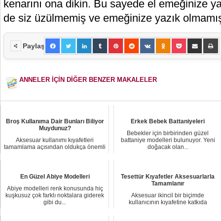
kenarını ona dikin. Bu sayede el emeğinize y
de siz üzülmemiş ve emeğinize yazık olmamış
Paylaş
ANNELER İÇİN DİĞER BENZER MAKALELER
Broş Kullanıma Dair Bunları Biliyor
Erkek Bebek Battaniyeleri
Muydunuz?
Bebekler için birbirinden güzel
Aksesuar kullanımı kıyafetleri
battaniye modelleri bulunuyor. Yeni
tamamlama açısından oldukça önemli
doğacak olan...
bir parçadır. ...
En Güzel Abiye Modelleri
Tesettür Kıyafetler Aksesuarlarla
Tamamlanır
Abiye modelleri renk konusunda hiç
kuşkusuz çok farklı noktalara giderek
Aksesuar ikincil bir biçimde
gibi du...
kullanıcının kıyafetine katkıda
bulunan ve genelde ...