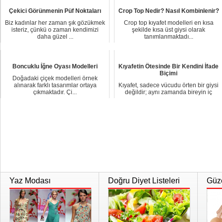
Çekici Görünmenin Püf Noktaları
Crop Top Nedir? Nasıl Kombinlenir?
Biz kadınlar her zaman şık gözükmek
Crop top kıyafet modelleri en kısa
isteriz, çünkü o zaman kendimizi
şekilde kısa üst giysi olarak
daha güzel ...
tanımlanmaktadı...
Boncuklu İğne Oyası Modelleri
Kıyafetin Ötesinde Bir Kendini İfade
Biçimi
Doğadaki çiçek modelleri örnek
alınarak farklı tasarımlar ortaya
Kıyafet, sadece vücudu örten bir giysi
çıkmaktadır. Çi...
değildir; aynı zamanda bireyin iç
dünyası...
Yaz Modası
Doğru Diyet Listeleri
Güze