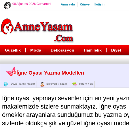
08 Ağustos 2026 Cumartesi
Anasayfa
Künye
İletişim
Güzellik
Moda
Dekorasyon
Hamilelik
Diyet
İğne Oyası Yazma Modelleri
2026 Tarihli Haber
Ekleyen : Yazar
Yorum Yok
İğne oyası yapmayı sevenler için en yeni yazm
makalemizde sizlere sunmaktayız. İğne oyası
örnekler arayanlara sunduğumuz bu yazma oy
sizlerde oldukça şık ve güzel iğne oyası model