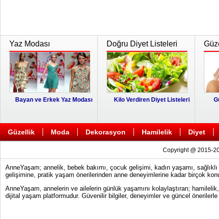
Yaz Modası
Doğru Diyet Listeleri
Güze
Bayan ve Erkek Yaz Modası
Kilo Verdiren Diyet Listeleri
G
Güzellik
Moda
Dekorasyon
Hamilelik
Diyet
Copyright @ 2015-20
AnneYaşam; annelik, bebek bakımı, çocuk gelişimi, kadın yaşamı, sağlıklı y
gelişimine, pratik yaşam önerilerinden anne deneyimlerine kadar birçok konu
AnneYaşam, annelerin ve ailelerin günlük yaşamını kolaylaştıran; hamilelik
dijital yaşam platformudur. Güvenilir bilgiler, deneyimler ve güncel önerile