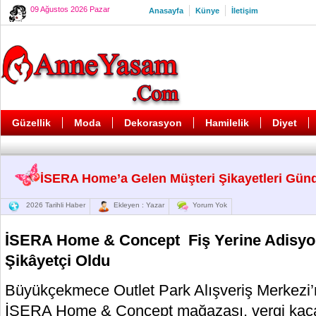
09 Ağustos 2026 Pazar
Anasayfa
Künye
İletişim
Güzellik
Moda
Dekorasyon
Hamilelik
Diyet
İSERA Home’a Gelen Müşteri Şikayetleri Günd
2026 Tarihli Haber
Ekleyen : Yazar
Yorum Yok
İSERA Home & Concept Fiş Yerine Adisyon 
Şikâyetçi Oldu
Büyükçekmece Outlet Park Alışveriş Merkezi’n
İSERA Home & Concept mağazası, vergi kaçak