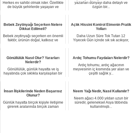
Herkes ev sahibi olmak ister. Özellikle
yazarları dünyayı daha detaylı ve
de büyük şehirlerde yaşayan ve
özgün bir...
yüksek tu...
Bebek Zeytinyağı Seçerken Nelere
Açlık Hissini Kontrol Etmenin Pratik
Dikkat Edilmeli?
Yolları
Bebek zeytinyağı seçerken en önemli
Daha Uzun Süre Tok Tutan 12
faktör, ürünün doğal, katkısız ve
Yiyecek Gün içinde sık sık acıkıyor,
güvenilir ...
ana öğünden kı...
Gönüllülük Nasıl Olur? Yararları
Ardıç Tohumu Faydaları Nelerdir?
Nelerdir?
Ardıç tohumu, ardıç ağacının
Gönüllülük, günlük hayatta ve iş
meyvesinin iç kısmında yer alan ve
hayatında çok sıklıkla karşılaşılan bir
çeşitli sağlık y...
kavram ...
İnsan İlişkilerinde Neden Başarısız
Neem Yağı Nedir, Nasıl Kullanılır?
Olunur?
Neem ağacı 4.000 yıldan uzun bir
Günlük hayatta birçok kişiyle iletişime
süredir, geleneksel Asya tıbbında
girerek aralarında birçok zaman
kullanılmıştı...
sorun ya...