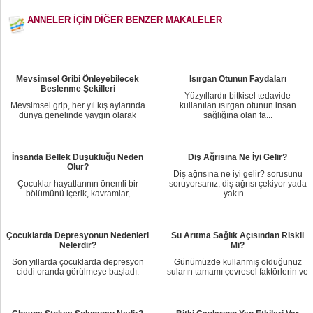
ANNELER İÇİN DİĞER BENZER MAKALELER
Mevsimsel Gribi Önleyebilecek
Isırgan Otunun Faydaları
Beslenme Şekilleri
Yüzyıllardır bitkisel tedavide
Mevsimsel grip, her yıl kış aylarında
kullanılan ısırgan otunun insan
dünya genelinde yaygın olarak
sağlığına olan fa...
görülen bir ...
İnsanda Bellek Düşüklüğü Neden
Diş Ağrısına Ne İyi Gelir?
Olur?
Diş ağrısına ne iyi gelir? sorusunu
Çocuklar hayatlarının önemli bir
soruyorsanız, diş ağrısı çekiyor yada
bölümünü içerik, kavramlar,
yakın ...
prosedürler ve bece...
Çocuklarda Depresyonun Nedenleri
Su Arıtma Sağlık Açısından Riskli
Nelerdir?
Mi?
Son yıllarda çocuklarda depresyon
Günümüzde kullanmış olduğunuz
ciddi oranda görülmeye başladı.
suların tamamı çevresel faktörlerin ve
Depresyonun bi...
kişilerden ...