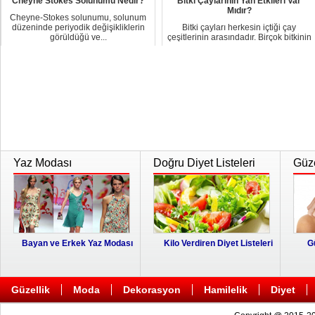
Cheyne Stokes Solunumu Nedir?
Bitki Çaylarının Yan Etkileri Var
Mıdır?
Cheyne-Stokes solunumu, solunum
düzeninde periyodik değişikliklerin
Bitki çayları herkesin içtiği çay
görüldüğü ve...
çeşitlerinin arasındadır. Birçok bitkinin
çayı...
Yaz Modası
Doğru Diyet Listeleri
Güze
Bayan ve Erkek Yaz Modası
Kilo Verdiren Diyet Listeleri
G
Güzellik
Moda
Dekorasyon
Hamilelik
Diyet