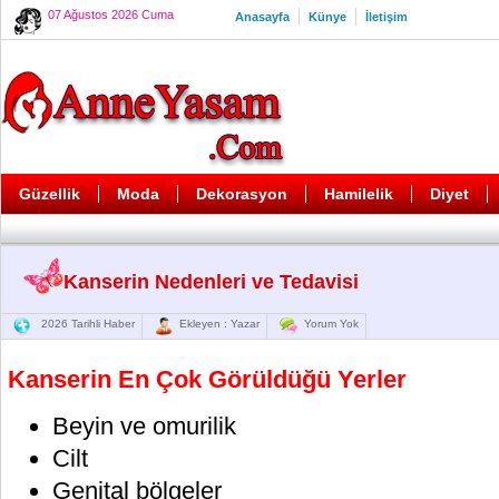
07 Ağustos 2026 Cuma
Anasayfa
Künye
İletişim
Güzellik
Moda
Dekorasyon
Hamilelik
Diyet
Kanserin Nedenleri ve Tedavisi
2026 Tarihli Haber
Ekleyen : Yazar
Yorum Yok
Kanserin En Çok Görüldüğü Yerler
Beyin ve omurilik
Cilt
Genital bölgeler