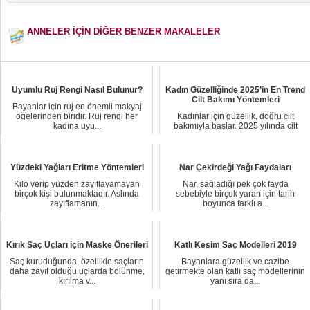
ANNELER İÇİN DİĞER BENZER MAKALELER
Uyumlu Ruj Rengi Nasıl Bulunur?
Kadın Güzelliğinde 2025’in En Trend
Cilt Bakımı Yöntemleri
Bayanlar için ruj en önemli makyaj
öğelerinden biridir. Ruj rengi her
Kadınlar için güzellik, doğru cilt
kadına uyu...
bakımıyla başlar. 2025 yılında cilt
bakımında...
Yüzdeki Yağları Eritme Yöntemleri
Nar Çekirdeği Yağı Faydaları
Kilo verip yüzden zayıflayamayan
Nar, sağladığı pek çok fayda
birçok kişi bulunmaktadır. Aslında
sebebiyle birçok yararı için tarih
zayıflamanın...
boyunca farklı a...
Kırık Saç Uçları için Maske Önerileri
Katlı Kesim Saç Modelleri 2019
Saç kuruduğunda, özellikle saçların
Bayanlara güzellik ve cazibe
daha zayıf olduğu uçlarda bölünme,
getirmekte olan katlı saç modellerinin
kırılma v...
yanı sıra da...