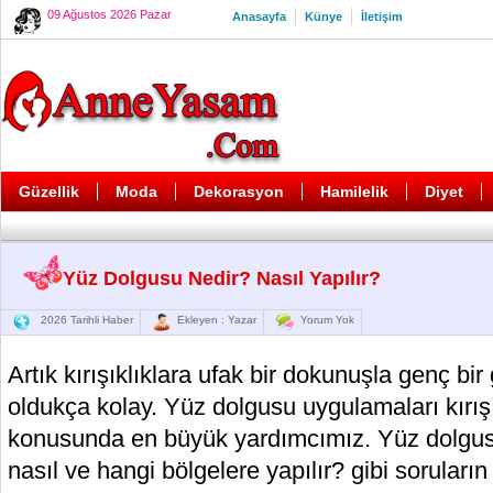
09 Ağustos 2026 Pazar
Anasayfa
Künye
İletişim
Güzellik
Moda
Dekorasyon
Hamilelik
Diyet
Yüz Dolgusu Nedir? Nasıl Yapılır?
2026 Tarihli Haber
Ekleyen : Yazar
Yorum Yok
Artık kırışıklıklara ufak bir dokunuşla genç 
oldukça kolay. Yüz dolgusu uygulamaları kırışı
konusunda en büyük yardımcımız. Yüz dolgus
nasıl ve hangi bölgelere yapılır? gibi soruların 