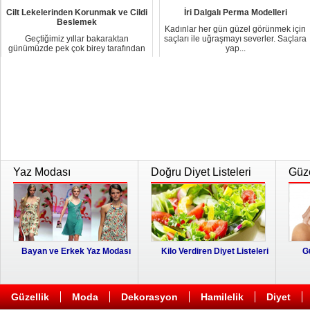
Cilt Lekelerinden Korunmak ve Cildi
İri Dalgalı Perma Modelleri
Beslemek
Kadınlar her gün güzel görünmek için
Geçtiğimiz yıllar bakaraktan
saçları ile uğraşmayı severler. Saçlara
günümüzde pek çok birey tarafından
yap...
ortak bir proble...
Yaz Modası
Doğru Diyet Listeleri
Güze
Bayan ve Erkek Yaz Modası
Kilo Verdiren Diyet Listeleri
G
Güzellik
Moda
Dekorasyon
Hamilelik
Diyet